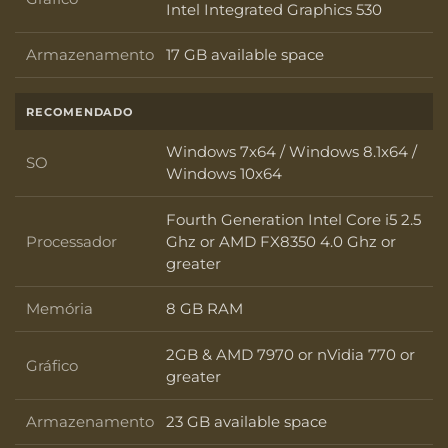
Gráfico
Intel Integrated Graphics 530
Armazenamento
17 GB available space
Armazenamento
RECOMENDADO
Windows 7x64 / Windows 8.1x64 /
SO
SO
Windows 10x64
Fourth Generation Intel Core i5 2.5
Processador
Ghz or AMD FX8350 4.0 Ghz or
Processador
greater
Memória
8 GB RAM
Memória
2GB & AMD 7970 or nVidia 770 or
Gráfico
Gráfico
greater
Armazenamento
23 GB available space
Armazenamento