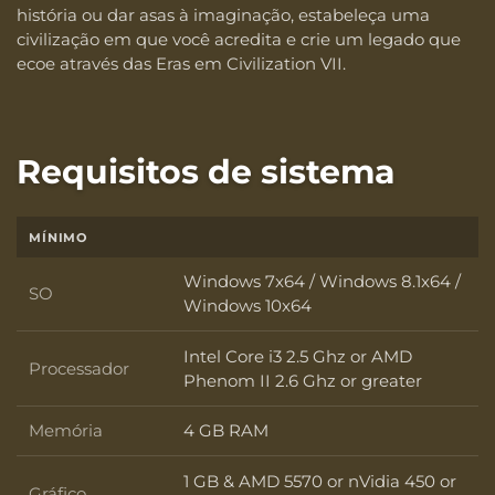
história ou dar asas à imaginação, estabeleça uma
civilização em que você acredita e crie um legado que
ecoe através das Eras em Civilization VII.
Requisitos de sistema
MÍNIMO
Windows 7x64 / Windows 8.1x64 /
SO
SO
Windows 10x64
Intel Core i3 2.5 Ghz or AMD
Processador
Processador
Phenom II 2.6 Ghz or greater
Memória
4 GB RAM
Memória
1 GB & AMD 5570 or nVidia 450 or
Gráfico