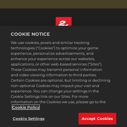
COOKIE NOTICE
Português - Brasil
We use cookies, pixels and similar tracking
Termos legais
technologies (“Cookies”) to optimize your game
experience, personalize advertisements, and
Política de Privacidade
enhance your experience across our websites,
Política de Cookies
applications, or other web-based services (“Sites”).
These Cookies may transmit personal information
Suporte
and video viewing information to third parties.
Não vender nem compartilhar minhas informações pessoais
Certain Cookies are optional, but limiting or declining
Consulta de pedidos e reembolsos
non-optional Cookies may impact your visit and
experience. You can change your settings in the
Parceiros de anúncios 2K
Cookie Settings link on our Sites. For more
information on the Cookies we use, please go to the
©2016-2026 Take-Two Interactive Software Inc. 2K, Firaxis Games,
Civilization, and their respective logos are trademarks of Take-Two
Cookie Policy
Interactive Software, Inc. All rights reserved.
Todas as marcas comerciais aqui presentes são propriedades de seus
Cookie Settings
Accept Cookies
respectivos donos.