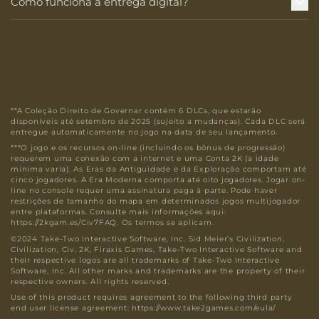
Como funciona a entrega digital?
**A Coleção Direito de Governar contém 6 DLCs, que estarão
disponíveis até setembro de 2025 (sujeito a mudanças). Cada DLC será
entregue automaticamente no jogo na data de seu lançamento.
***O jogo e os recursos on-line (incluindo os bônus de progressão)
requerem uma conexão com a internet e uma Conta 2K (a idade
mínima varia). As Eras da Antiguidade e da Exploração comportam até
cinco jogadores. A Era Moderna comporta até oito jogadores. Jogar on-
line no console requer uma assinatura paga à parte. Pode haver
restrições de tamanho do mapa em determinados jogos multijogador
entre plataformas. Consulte mais informações aqui:
https://2kgam.es/Civ7FAQ. Os termos se aplicam.
©2024 Take-Two Interactive Software, Inc. Sid Meier’s Civilization,
Civilization, Civ, 2K, Firaxis Games, Take-Two Interactive Software and
their respective logos are all trademarks of Take-Two Interactive
Software, Inc. All other marks and trademarks are the property of their
respective owners. All rights reserved.
Use of this product requires agreement to the following third party
end user license agreement: https://www.take2games.com/eula/