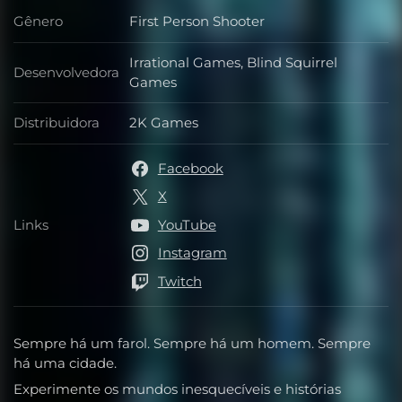
Gênero
First Person Shooter
Gênero
Irrational Games, Blind Squirrel
Desenvolvedora
Desenvolvedora
Games
Distribuidora
2K Games
Distribuidora
Facebook
X
Links
YouTube
Links
Instagram
Twitch
Sempre há um farol. Sempre há um homem. Sempre
há uma cidade.
Experimente os mundos inesquecíveis e histórias