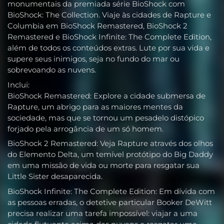
monumentais da premiada série BioShock com
BioShock: The Collection. Viaje às cidades de Rapture e
Columbia em BioShock Remastered, BioShock 2
Remastered e BioShock Infinite: The Complete Edition,
além de todos os conteúdos extras. Lute por sua vida e
supere seus inimigos, seja no fundo do mar ou
sobrevoando as nuvens.
Inclui:
BioShock Remastered: Explore a cidade submersa de
Rapture, um abrigo para as maiores mentes da
sociedade, mas que se tornou um pesadelo distópico
forjado pela arrogância de um só homem.
BioShock 2 Remastered: Veja Rapture através dos olhos
do Elemento Delta, um temível protótipo do Big Daddy
em uma missão de vida ou morte para resgatar sua
Little Sister desaparecida.
BioShock Infinite: The Complete Edition: Em dívida com
as pessoas erradas, o detetive particular Booker DeWitt
precisa realizar uma tarefa impossível: viajar a uma