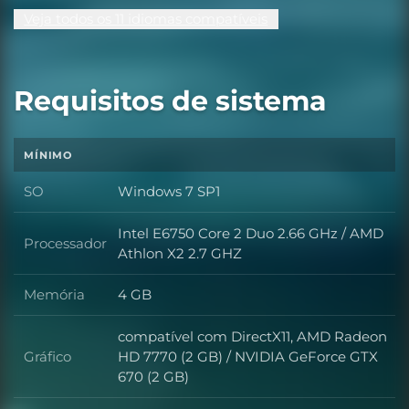
Veja todos os 11 idiomas compatíveis
Requisitos de sistema
MÍNIMO
SO
Windows 7 SP1
SO
Intel E6750 Core 2 Duo 2.66 GHz / AMD
Processador
Processador
Athlon X2 2.7 GHZ
Memória
4 GB
Memória
compatível com DirectX11, AMD Radeon
Gráfico
HD 7770 (2 GB) / NVIDIA GeForce GTX
Gráfico
670 (2 GB)