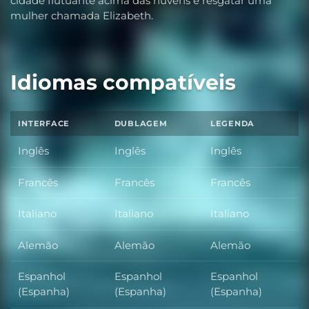
cidade flutuante acima das nuvens e resgatar uma
mulher chamada Elizabeth.
Idiomas compatíveis
INTERFACE
DUBLAGEM
LEGENDA
Inglês
Inglês
Inglês
Francês
Francês
Francês
Italiano
Italiano
Italiano
Alemão
Alemão
Alemão
Espanhol
Espanhol
Espanhol
(Espanha)
(Espanha)
(Espanha)