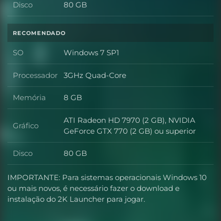
Disco
80 GB
Disco
RECOMENDADO
SO
Windows 7 SP1
SO
Processador
3GHz Quad-Core
Processador
Memória
8 GB
Memória
ATI Radeon HD 7970 (2 GB), NVIDIA
Gráfico
Gráfico
GeForce GTX 770 (2 GB) ou superior
Disco
80 GB
Disco
IMPORTANTE: Para sistemas operacionais Windows 10
ou mais novos, é necessário fazer o download e
instalação do 2K Launcher para jogar.