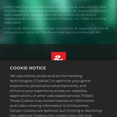
©2016 Take-Two Interactive Software, Inc. e suas subsidiárias. Take-
Two Interactive, BioShock, BioShock Infinite, 2K, Irrational Games e
seus respectivos logotipos são marcas comerciais ou marcas
registradas da Take-Two Interactive Software, Inc. Todos os direitos
reservados.
A utilização deste produto requer a aceitação do seguinte acordo de
utilização por terceiros: http://www.take2games.com/eula/pt-BR
COOKIE NOTICE
Português - Brasil
We use cookies, pixels and similar tracking
Termos legais
technologies (“Cookies”) to optimize your game
experience, personalize advertisements, and
Política de Privacidade
enhance your experience across our websites,
Política de Cookies
applications, or other web-based services (“Sites”).
These Cookies may transmit personal information
Suporte
and video viewing information to third parties.
Não vender nem compartilhar minhas informações pessoais
Certain Cookies are optional, but limiting or declining
Consulta de pedidos e reembolsos
non-optional Cookies may impact your visit and