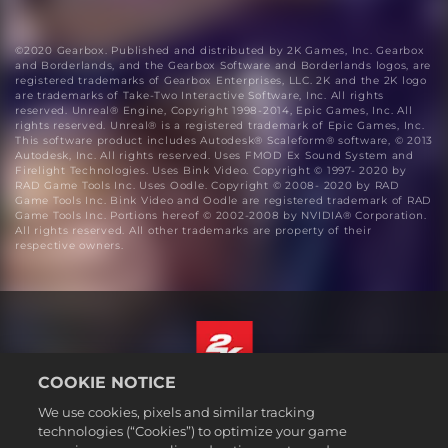
©2020 Gearbox. Published and distributed by 2K Games, Inc. Gearbox
and Borderlands, and the Gearbox Software and Borderlands logos, are
registered trademarks of Gearbox Enterprises, LLC. 2K and the 2K logo
are trademarks of Take-Two Interactive Software, Inc. All rights
reserved. Unreal® Engine, Copyright 1998-2014, Epic Games, Inc. All
rights reserved. Unreal® is a registered trademark of Epic Games, Inc.
This software product includes Autodesk® Scaleform® software, © 2013
Autodesk, Inc. All rights reserved. Uses FMOD Ex Sound System and
Firelight Technologies. Uses Bink Video. Copyright © 1997- 2020 by
RAD Game Tools Inc. Uses Oodle. Copyright © 2008- 2020 by RAD
Game Tools Inc. Bink Video and Oodle are registered trademark of RAD
Game Tools Inc. Portions hereof © 2002-2008 by NVIDIA® Corporation.
All rights reserved. All other trademarks are property of their
respective owners.
COOKIE NOTICE
Português - Brasil
We use cookies, pixels and similar tracking
Termos legais
technologies (“Cookies”) to optimize your game