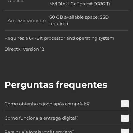
Gráfico
Gráfico
NVIDIA® GeForce® 3080 Ti
60 GB available space; SSD
Armazenamento
Armazenamento
required
Requires a 64-Bit processor and operating system
DirectX: Version 12
Perguntas frequentes
Como obtenho o jogo após comprá-lo?
Como funciona a entrega digital?
Para quais locais vocês enviam?