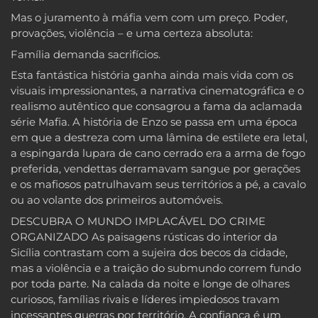
Mas o juramento à máfia vem com um preço. Poder,
provações, violência – e uma certeza absoluta:
Família demanda sacrifícios.
Esta fantástica história ganha ainda mais vida com os
visuais impressionantes, a narrativa cinematográfica e o
realismo autêntico que consagrou a fama da aclamada
série Mafia. A história de Enzo se passa em uma época
em que a destreza com uma lâmina de estilete era letal,
a espingarda lupara de cano cerrado era a arma de fogo
preferida, vendettas derramavam sangue por gerações
e os mafiosos patrulhavam seus territórios a pé, a cavalo
ou ao volante dos primeiros automóveis.
DESCUBRA O MUNDO IMPLACÁVEL DO CRIME
ORGANIZADO As paisagens rústicas do interior da
Sicília contrastam com a sujeira dos becos da cidade,
mas a violência e a traição do submundo correm fundo
por toda parte. Na calada da noite e longe de olhares
curiosos, famílias rivais e líderes impiedosos travam
incessantes guerras por território. A confiança é um