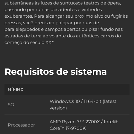
subterrâneas às luzes de suntuosos teatros de ópera,
passando por ruínas decadentes e vinhedos
exuberantes. Para alcançar seu próximo alvo ou fugir às
pressas, você precisará galopar por ruas de
paralelepípedos e campos abertos ou pisar fundo nas
estradas de terra ao volante dos autênticos carros do
começo do século XX."
Requisitos de sistema
MÍNIMO
Windows® 10 / 11 64-bit (latest
SO
SO
version)
AMD Ryzen 7™ 2700X / Intel®
Processador
Processador
Core™ i7-9700K