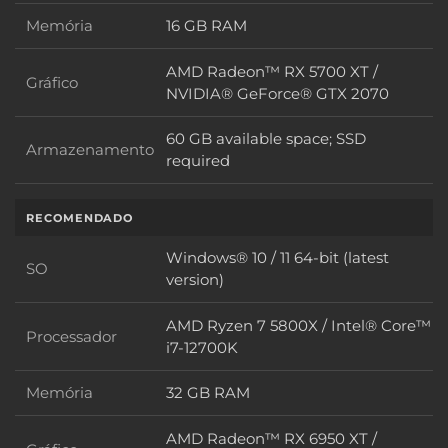
Memória
16 GB RAM
Memória
AMD Radeon™ RX 5700 XT /
Gráfico
Gráfico
NVIDIA® GeForce® GTX 2070
60 GB available space; SSD
Armazenamento
Armazenamento
required
RECOMENDADO
Windows® 10 / 11 64-bit (latest
SO
SO
version)
AMD Ryzen 7 5800X / Intel® Core™
Processador
Processador
i7-12700K
Memória
32 GB RAM
Memória
AMD Radeon™ RX 6950 XT /