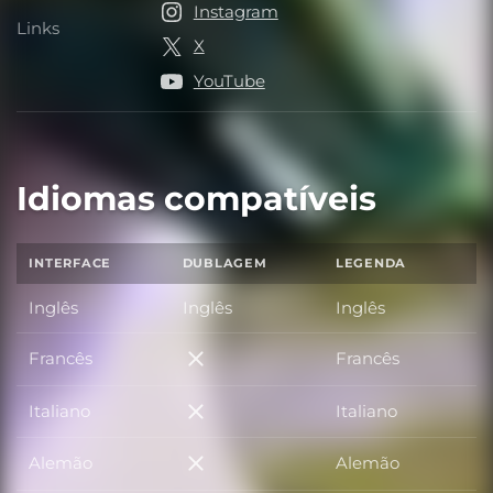
Instagram
Links
Links
X
YouTube
Idiomas compatíveis
INTERFACE
DUBLAGEM
LEGENDA
Inglês
Inglês
Inglês
Francês
Francês
Francês
Italiano
Italiano
Italiano
Alemão
Alemão
Alemão