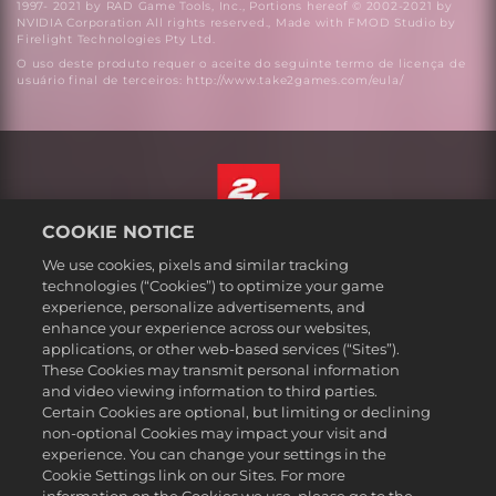
1997- 2021 by RAD Game Tools, Inc., Portions hereof © 2002-2021 by
NVIDIA Corporation All rights reserved., Made with FMOD Studio by
Firelight Technologies Pty Ltd.
O uso deste produto requer o aceite do seguinte termo de licença de
usuário final de terceiros: http://www.take2games.com/eula/
COOKIE NOTICE
Português - Brasil
We use cookies, pixels and similar tracking
Termos legais
technologies (“Cookies”) to optimize your game
experience, personalize advertisements, and
Política de Privacidade
enhance your experience across our websites,
Política de Cookies
applications, or other web-based services (“Sites”).
These Cookies may transmit personal information
Suporte
and video viewing information to third parties.
Não vender nem compartilhar minhas informações pessoais
Certain Cookies are optional, but limiting or declining
Consulta de pedidos e reembolsos
non-optional Cookies may impact your visit and
experience. You can change your settings in the
Parceiros de anúncios 2K
Cookie Settings link on our Sites. For more
©2016-2026 Take-Two Interactive Software Inc. 2K, Firaxis Games,