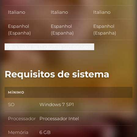
Italiano
Italiano
Italiano
Espanhol
Espanhol
Espanhol
(Espanha)
(Espanha)
(Espanha)
Veja todos os 13 idiomas compatíveis
Requisitos de sistema
MÍNIMO
SO
Windows 7 SP1
SO
Processador
Processador Intel
Processador
Memória
6 GB
Memória