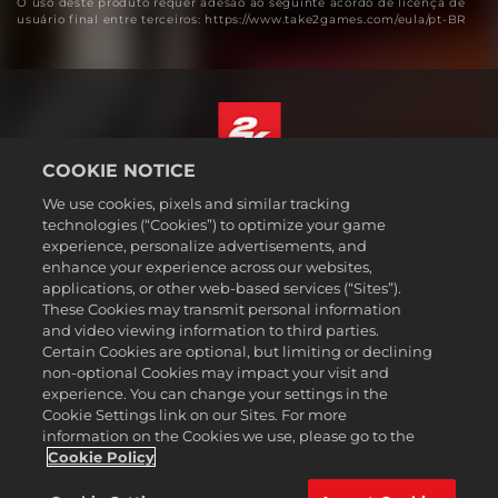
O uso deste produto requer adesão ao seguinte acordo de licença de
usuário final entre terceiros: https://www.take2games.com/eula/pt-BR
COOKIE NOTICE
Português - Brasil
We use cookies, pixels and similar tracking
Termos legais
technologies (“Cookies”) to optimize your game
experience, personalize advertisements, and
Política de Privacidade
enhance your experience across our websites,
Política de Cookies
applications, or other web-based services (“Sites”).
These Cookies may transmit personal information
Suporte
and video viewing information to third parties.
Não vender nem compartilhar minhas informações pessoais
Certain Cookies are optional, but limiting or declining
Consulta de pedidos e reembolsos
non-optional Cookies may impact your visit and
experience. You can change your settings in the
Parceiros de anúncios 2K
Cookie Settings link on our Sites. For more
information on the Cookies we use, please go to the
©2016-2026 Take-Two Interactive Software Inc. 2K, Firaxis Games,
Civilization, and their respective logos are trademarks of Take-Two
Cookie Policy
Interactive Software, Inc. All rights reserved.
Todas as marcas comerciais aqui presentes são propriedades de seus