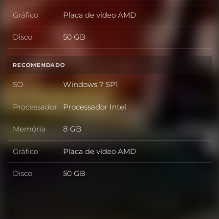
Gráfico
Placa de vídeo AMD
Gráfico
Disco
50 GB
Disco
RECOMENDADO
SO
Windows 7 SP1
SO
Processador
Processador Intel
Processador
Memória
8 GB
Memória
Gráfico
Placa de vídeo AMD
Gráfico
Disco
50 GB
Disco