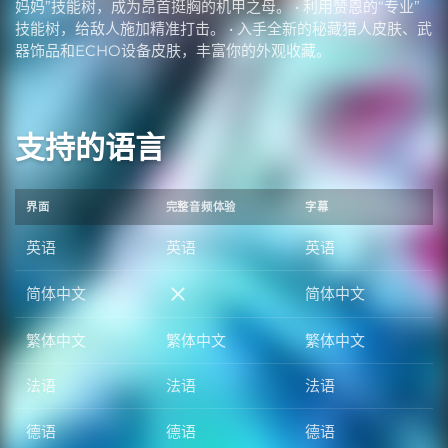
妈妈”技能树，成为昂首挺胸的机甲之母。 • 利用赞恩的“专业”
技能树，给敌人施加精准打击。 • 入手全新的秘藏猎人皮肤、武
器饰品和ECHO设备皮肤，丰富你的外观收藏。
支持的语言
界面
完整音频体验
字幕
英语
英语
英语
简体中文
简体中文
简体中文
繁体中文
繁体中文
繁体中文
法语
法语
法语
德语
德语
德语