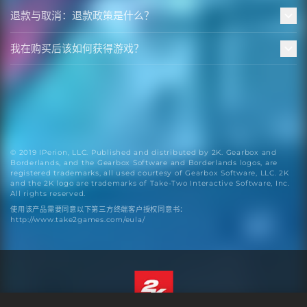
退款与取消：退款政策是什么？
我在购买后该如何获得游戏？
© 2019 IPerion, LLC. Published and distributed by 2K. Gearbox and
Borderlands, and the Gearbox Software and Borderlands logos, are
registered trademarks, all used courtesy of Gearbox Software, LLC. 2K
and the 2K logo are trademarks of Take-Two Interactive Software, Inc.
All rights reserved.
使用该产品需要同意以下第三方终端客户授权同意书：
http://www.take2games.com/eula/