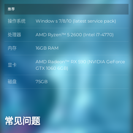
推荐
操作系统
Window s 7/8/10 (latest service pack)
操作系统
处理器
AMD Ryzen™ 5 2600 (Intel i7-4770)
处理器
内存
16GB RAM
内存
AMD Radeon™ RX 590 (NVIDIA GeForce
显卡
显卡
GTX 1060 6GB)
磁盘
75GB
磁盘
常见问题