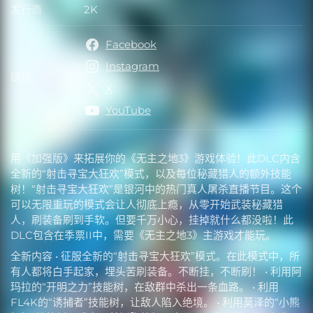
发行商
2K
发行商
Facebook
Instagram
链接
链接
X
YouTube
用《加强版》来拓展你的《无主之地3》游戏体验！此DLC内含
全新的“射击寻宝大狂欢”模式，以及每位秘藏猎人的额外技能
树！“射击寻宝大狂欢”是银河中的热门真人屠杀直播节目。这个
可以无限重玩的模式会让人彻底上瘾，从零开始武装秘藏猎
人，刷装备刷到手软。但要千万小心，挂掉就什么都没啦！此
DLC包含在季票II中，需要《无主之地3》主游戏才能玩。
全新内容 • 征服全新的“射击寻宝大狂欢”模式。在此模式中，所
有人都将白手起家，埋头苦刷装备。不断挂，不断刷！ • 利用阿
玛拉的“开明之力”技能树，在敌群中杀出一条血路。 • 利用
FL4K的“诱捕者”技能树，让敌人陷入绝境。 • 利用莫泽的“小熊