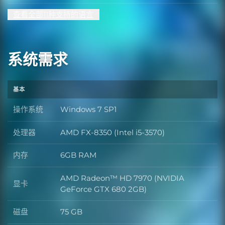
查看全部11种支持的语言
系统需求
基本
操作系统
Windows 7 SP1
操作系统
处理器
AMD FX-8350 (Intel i5-3570)
处理器
内存
6GB RAM
内存
AMD Radeon™ HD 7970 (NVIDIA
显卡
显卡
GeForce GTX 680 2GB)
磁盘
75 GB
磁盘