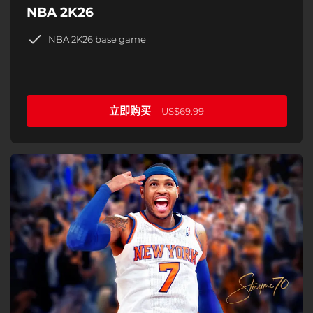
NBA 2K26
NBA 2K26 base game
立即购买
US$69.99