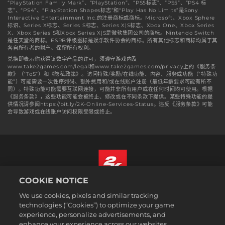
“PlayStation Family Mark”、“PlayStation”、“PS5标志”、“PS5”、“PS4 标
志”、“PS4”、“PlayStation Shapes标志”和“Play Has No Limits”是Sony
Interactive Entertainment Inc.的注册商标或商标。Microsoft、Xbox Sphere
标识、Series X标志、Series S标志、Series X|S标志、Xbox One、Xbox Series
X、Xbox Series S和Xbox Series X|S是微软集团公司的商标。Nintendo Switch
是任天堂的商标。ESRB评级图标是娱乐软件协会的商标。所有其他标志和商标均属于其
各自所有者的财产。保留所有权利。
兑换即表示你获得该数字产品的许可，须遵守游戏内及
www.take2games.com/legal和www.take2games.com/privacy上的《服务条
款》（“ToS”）和《隐私政策》。访问特殊/奖励/在线功能、内容、服务或功能（“特殊功
能”）可能需要一次性序列码、额外费用和/或在线账户注册（最低年龄要求可能有所不
同）。特殊功能可能需要互联网连接，可能并非所有用户或在任何时间均可使用。根据
《服务条款》，这些功能可能会被终止、修改或在不同条款下提供。某些特殊功能的提
供情况请参阅https://bit.ly/2K-Online-Services-Status。违反《服务条款》可能
会导致游戏或在线账户访问权限受限或终止。
COOKIE NOTICE
简体中文
We use cookies, pixels and similar tracking
法规
technologies (“Cookies”) to optimize your game
experience, personalize advertisements, and
隐私政策
enhance your experience across our websites,