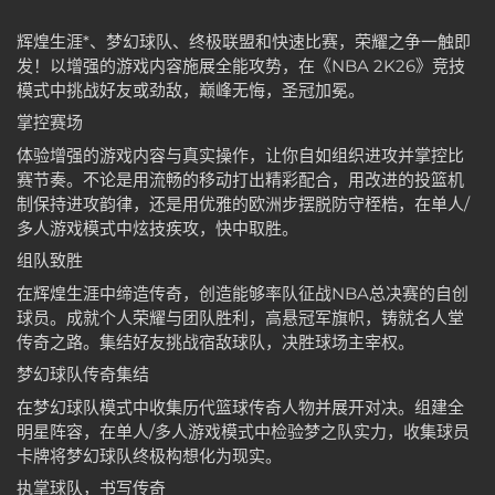
辉煌生涯*、梦幻球队、终极联盟和快速比赛，荣耀之争一触即
发！以增强的游戏内容施展全能攻势，在《NBA 2K26》竞技
模式中挑战好友或劲敌，巅峰无悔，圣冠加冕。
掌控赛场
体验增强的游戏内容与真实操作，让你自如组织进攻并掌控比
赛节奏。不论是用流畅的移动打出精彩配合，用改进的投篮机
制保持进攻韵律，还是用优雅的欧洲步摆脱防守桎梏，在单人/
多人游戏模式中炫技疾攻，快中取胜。
组队致胜
在辉煌生涯中缔造传奇，创造能够率队征战NBA总决赛的自创
球员。成就个人荣耀与团队胜利，高悬冠军旗帜，铸就名人堂
传奇之路。集结好友挑战宿敌球队，决胜球场主宰权。
梦幻球队传奇集结
在梦幻球队模式中收集历代篮球传奇人物并展开对决。组建全
明星阵容，在单人/多人游戏模式中检验梦之队实力，收集球员
卡牌将梦幻球队终极构想化为现实。
执掌球队，书写传奇