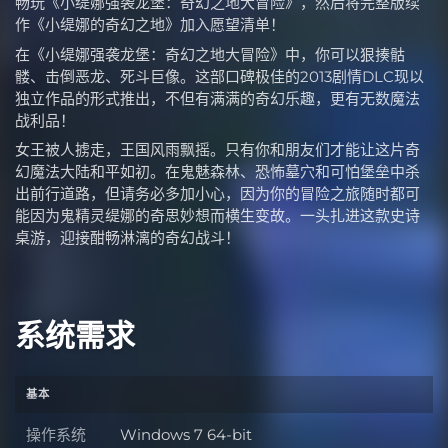
畅玩《小缇娜强袭龙堡：奇幻之地大冒险》，然后将完整版续
作《小缇娜的奇幻之地》加入愿望清单！
在《小缇娜强袭龙堡：奇幻之地大冒险》中，你可以狠揍骷
髅、击倒恶龙、死斗巨像。这部口碑极佳的2013剧情DLC现以
独立作品的形式推出，不但有满满的奇幻乐趣，更有无数魔法
战利品！
女王被人掳走，王国风雨飘摇。只有你和朋友们才能让这片奇
幻魔法大陆和平如初。在鬼魅森林、恐怖墓穴和可怕堡垒中杀
出前行道路，但请务必多加小心，因为你的冒险之旅随时都可
能因为鬼精灵缇娜的奇思妙想而横生变故。一头扎进这款史诗
桌游，迎接酣畅淋漓的奇幻战斗！
系统需求
基本
操作系统
Windows 7 64-bit
操作系统