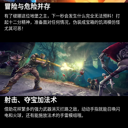
冒险与危险并存
有了缇娜这位地堡之主，下一秒会发生什么完全无法预料！打
起十二分精神，准备面对任何情况，伪装成宝箱的饥渴模仿怪
尤其可恶！
射击、夺宝加法术
借助花样繁多的强力武器消灭拦路之敌，动动手指就能召唤闪
电和火球，还有能施放法术的手雷模组哦。