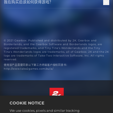
我在购买后该如何获得游戏？
© 2021 Gearbox. Published and distributed by 2K. Gearbox and
Borderlands, and the Gearbox Software and Borderlands logos, are
registered trademarks, and Tiny Tina's Wonderlands and the Tiny
Tina's Wonderlands logos are trademarks, all of Gearbox. 2K and the 2K
logo are trademarks of Take-Two Interactive Software, Inc. All rights
reserved.
使用该产品需要同意以下第三方终端客户授权同意书：
http://www.take2games.com/eula/
COOKIE NOTICE
简体中文
We use cookies, pixels and similar tracking