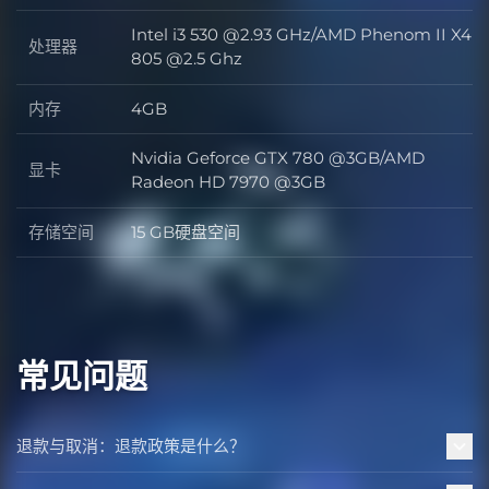
Intel i3 530 @2.93 GHz/AMD Phenom II X4
处理器
处理器
805 @2.5 Ghz
内存
4GB
内存
Nvidia Geforce GTX 780 @3GB/AMD
显卡
显卡
Radeon HD 7970 @3GB
存储空间
15 GB硬盘空间
存储空间
常见问题
退款与取消：退款政策是什么？