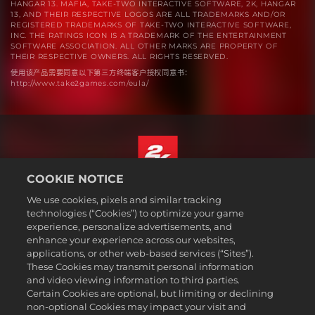
HANGAR 13. MAFIA, TAKE-TWO INTERACTIVE SOFTWARE, 2K, HANGAR
13, AND THEIR RESPECTIVE LOGOS ARE ALL TRADEMARKS AND/OR
REGISTERED TRADEMARKS OF TAKE-TWO INTERACTIVE SOFTWARE,
INC. THE RATINGS ICON IS A TRADEMARK OF THE ENTERTAINMENT
SOFTWARE ASSOCIATION. ALL OTHER MARKS ARE PROPERTY OF
THEIR RESPECTIVE OWNERS. ALL RIGHTS RESERVED.
使用该产品需要同意以下第三方终端客户授权同意书：
http://www.take2games.com/eula/
COOKIE NOTICE
简体中文
We use cookies, pixels and similar tracking
法规
technologies (“Cookies”) to optimize your game
experience, personalize advertisements, and
隐私政策
enhance your experience across our websites,
Cookie政策
applications, or other web-based services (“Sites”).
These Cookies may transmit personal information
支持
and video viewing information to third parties.
请勿出售或共享我的个人信息
Certain Cookies are optional, but limiting or declining
Order Lookup & Refunds
non-optional Cookies may impact your visit and