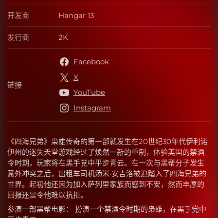
开发商
Hangar 13
开发商
发行商
2K
发行商
Facebook
X
链接
链接
YouTube
Instagram
《四海兄弟》枭雄传奇的第一部就发生在20世纪30年代伊利诺
伊州的迷失天堂游戏经过了焕然一新的重制，体验美国的禁酒
令时期，玩家将在黑手党中平步青云。在一次与黑帮分子发生
意外冲突之后，出租车司机汤米·安吉洛被迫踏入了四海兄弟的
世界。起初他还因为加入萨列里家族而感到不安，然而丰厚的
回报还是令他难以抗拒。
参演一部黑帮电影： 扮演一个禁酒令时期的枭雄，在黑手党中