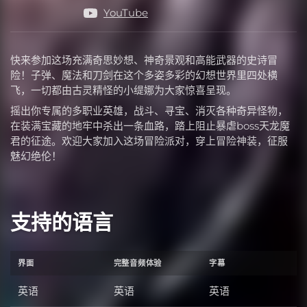
YouTube
快来参加这场充满奇思妙想、神奇景观和高能武器的史诗冒
险！子弹、魔法和刀剑在这个多姿多彩的幻想世界里四处横
飞，一切都由古灵精怪的小缇娜为大家惊喜呈现。
摇出你专属的多职业英雄，战斗、寻宝、消灭各种奇异怪物，
在装满宝藏的地牢中杀出一条血路，踏上阻止暴虐boss天龙魔
君的征途。欢迎大家加入这场冒险派对，穿上冒险神装，征服
魅幻绝伦！
支持的语言
界面
完整音频体验
字幕
英语
英语
英语