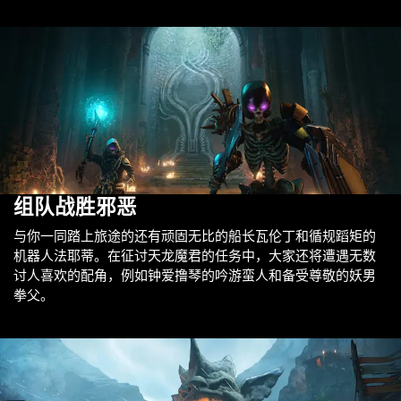
组队战胜邪恶
与你一同踏上旅途的还有顽固无比的船长瓦伦丁和循规蹈矩的
机器人法耶蒂。在征讨天龙魔君的任务中，大家还将遭遇无数
讨人喜欢的配角，例如钟爱撸琴的吟游蛮人和备受尊敬的妖男
拳父。