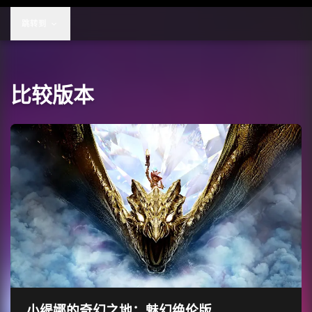
跳转到
比较版本
小缇娜的奇幻之地：魅幻绝伦版