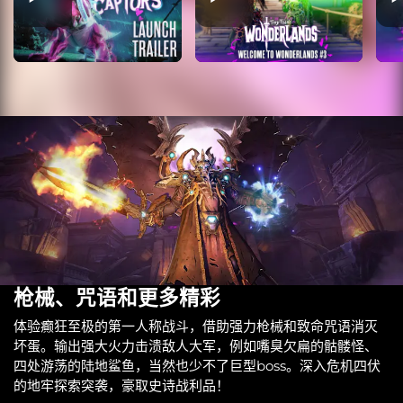
枪械、咒语和更多精彩
体验癫狂至极的第一人称战斗，借助强力枪械和致命咒语消灭
坏蛋。输出强大火力击溃敌人大军，例如嘴臭欠扁的骷髅怪、
四处游荡的陆地鲨鱼，当然也少不了巨型boss。深入危机四伏
的地牢探索突袭，豪取史诗战利品！