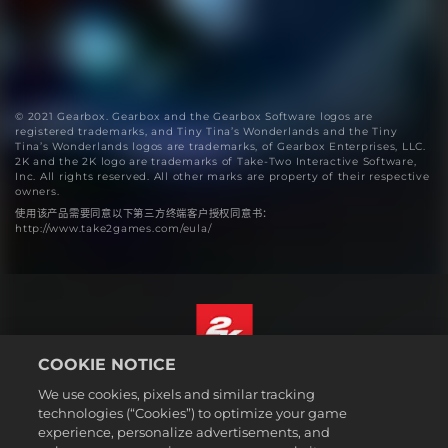
© 2021 Gearbox. Gearbox and the Gearbox Software logos are
registered trademarks, and Tiny Tina’s Wonderlands and the Tiny
Tina’s Wonderlands logos are trademarks, of Gearbox Enterprises, LLC.
2K and the 2K logo are trademarks of Take-Two Interactive Software,
Inc. All rights reserved. All other marks are property of their respective
owners.
使用该产品需要同意以下第三方终端客户授权同意书：
http://www.take2games.com/eula/
COOKIE NOTICE
简体中文
We use cookies, pixels and similar tracking
法规
technologies (“Cookies”) to optimize your game
experience, personalize advertisements, and
隐私政策