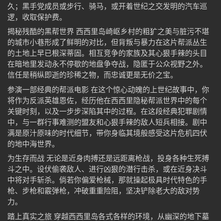
久；黑手党成员或步行、骑马，或开着世纪之交发明的汽车巡
逻，收取保护费。
揭秘残酷的黑帮世界 西西里岛崎岖乡村的粗犷之美与脏污不堪
的城市小巷形成了鲜明的对比，但背叛与暴力在这片帮派丛生
的土地上早已根深蒂固。相互竞争的家族及其心狠手辣的头目
在暗地里发动永不停歇的地盘争夺战，隐匿于公众视野之外。
信任是稍纵即逝的珍稀之物，而忠诚更是无价之宝。
参演一部经典的帮派电影 在这个惊心动魄的上世纪故事中，你
将作为反派英雄恩佐，经历他在西西里隐秘帮派世界中的每个
关键时刻，以及一步步深陷其中的过程。在这段经典犯罪剧情
中，与一群行事难测的盟友和心狠手辣的敌人短兵相接。剧中
满是原汁原味的时代细节，带你身临其境般感受这片危机四伏
的地中海世界。
为生存而战 无论是近身肉搏还是远距离枪战，投身各种生死搏
斗之中。设伏偷袭敌人、进行凶狠的潜行击杀，或在近身决斗
中将对手斩杀。倘若你偏爱枪械，那就操起极具时代特色的手
枪、步枪和霰弹枪，冲破重重险阻，坚决铲除老大的敌对势
力。
踏上真实之旅 穿越西西里岛各式各样的环境，从幽深的地下墓