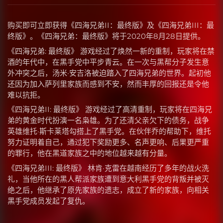
购买即可立即获得《四海兄弟II：最终版》及《四海兄弟III：最
终版》。《四海兄弟：最终版》将于2020年8月28日提供。
《四海兄弟: 最终版》 游戏经过了焕然一新的重制，玩家将在禁
酒的年代中，在黑手党中平步青云。在一次与黑帮分子发生意
外冲突之后，汤米·安吉洛被迫踏入了四海兄弟的世界。起初他
还因为加入萨列里家族而感到不安，然而丰厚的回报还是令他
难以抗拒。
《四海兄弟II: 最终版》 游戏经过了高清重制，玩家将在四海兄
弟的黄金时代扮演一名枭雄。为了还清父亲欠下的债务，战争
英雄维托·斯卡莱塔勾搭上了黑手党。在伙伴乔的帮助下，维托
努力证明着自己，通过犯下奖励更多、名声更响、后果更严重
的罪行，他在黑道家族之中的地位越来越有分量。
《四海兄弟III: 最终版》 林肯·克雷在越南经历了多年的战火洗
礼，当他所在的黑人帮派家族遭到意大利黑手党的背叛并被灭
绝之后，他继承了原先家族的遗志，成立了新的家族，向相关
黑手党成员发起了复仇。