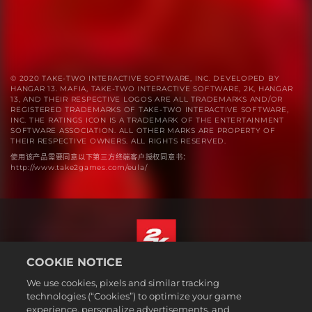
© 2020 TAKE-TWO INTERACTIVE SOFTWARE, INC. DEVELOPED BY
HANGAR 13. MAFIA, TAKE-TWO INTERACTIVE SOFTWARE, 2K, HANGAR
13, AND THEIR RESPECTIVE LOGOS ARE ALL TRADEMARKS AND/OR
REGISTERED TRADEMARKS OF TAKE-TWO INTERACTIVE SOFTWARE,
INC. THE RATINGS ICON IS A TRADEMARK OF THE ENTERTAINMENT
SOFTWARE ASSOCIATION. ALL OTHER MARKS ARE PROPERTY OF
THEIR RESPECTIVE OWNERS. ALL RIGHTS RESERVED.
使用该产品需要同意以下第三方终端客户授权同意书：
http://www.take2games.com/eula/
COOKIE NOTICE
简体中文
We use cookies, pixels and similar tracking
法规
technologies (“Cookies”) to optimize your game
experience, personalize advertisements, and