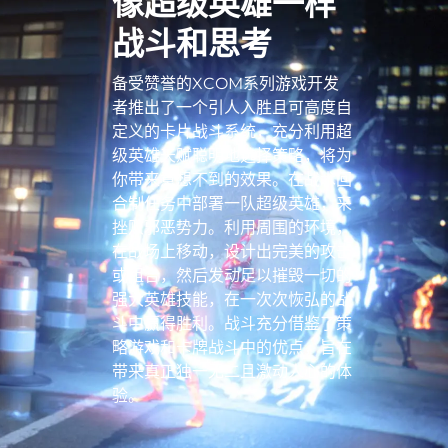
像超级英雄一样
战斗和思考
备受赞誉的XCOM系列游戏开发
者推出了一个引人入胜且可高度自
定义的卡片战斗系统，充分利用超
级英雄天赋聪明地选择策略，将为
你带来意想不到的效果。在战术回
合制任务中部署一队超级英雄，来
挫败邪恶势力。利用周围的环境，
在战场上移动，设计出完美的攻击
或组合，然后发动足以摧毁一切的
强大英雄技能，在一次次恢弘的战
斗中赢得胜利。战斗充分借鉴了策
略游戏和卡牌战斗中的优点，旨在
带来真正独一无二且激动人心的体
验。