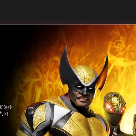
扮演传
的团