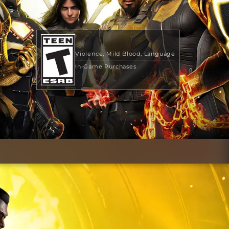
Violence
Mild Blood
Language
In-Game Purchases