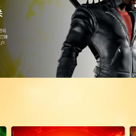
、
关
地址
刀锋
账户