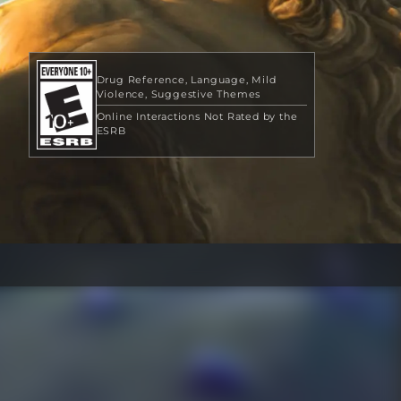
Drug Reference
Language
Mild
Violence
Suggestive Themes
Online Interactions Not Rated by the
ESRB
US$49.99