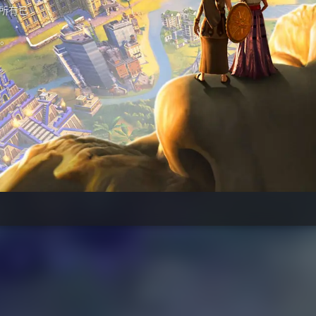
即所有已
本。