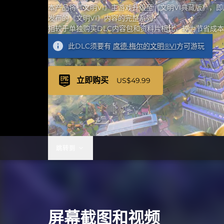
本产品将《文明VI》主游戏升级至《文明VI典藏版》，
发布的《文明VI》内容的完整系列。
相较于单独购买DLC内容包和资料片相比，较为节省成
此DLC须要有
席德·梅尔的文明®VI
方可游玩
立即购买
US$49.99
跳转到
屏幕截图和视频