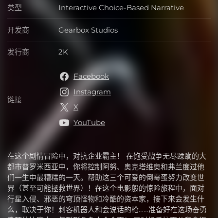
类型
Interactive Choice-Based Narrative
类型
开发商
Gearbox Studios
开发商
发行商
2K
发行商
Facebook
Instagram
链接
链接
X
YouTube
在这个剧情冒险中，对抗企业霸主！ 在饱受战争无尽蹂躏的大
都市普罗米西亚中，你将控制阿努、奥克塔维奥和弗兰度过他
们一生中最糟糕的一天。帮助这三个可爱的倒霉蛋努力改变世
界（甚至可能拯救世界）！在这个电影般的惊险旅程中，面对
行星入侵、邪恶的穹顶怪物和冷酷的资本家，接下来会发生什
么，取决于你！刺客机器人和会说话的枪……准备好在这场奋勇