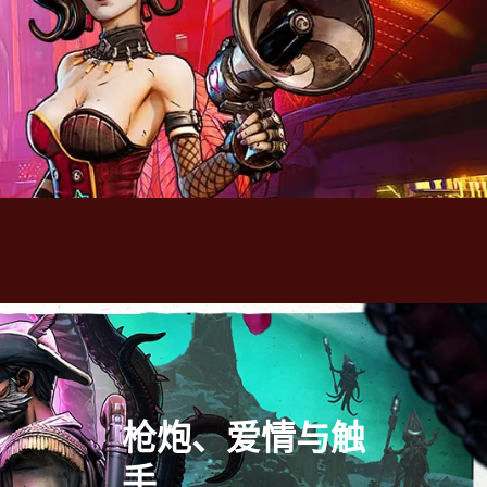
枪炮、爱情与触
手