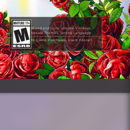
Blood and Gore
Intense Violence
Sexual Themes
Strong Language
In-Game Purchases
Users Interact