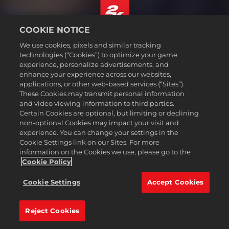
COOKIE NOTICE
简体中文
We use cookies, pixels and similar tracking
法规
technologies (“Cookies”) to optimize your game
experience, personalize advertisements, and
隐私政策
enhance your experience across our websites,
Cookie政策
applications, or other web-based services (“Sites”).
These Cookies may transmit personal information
支持
and video viewing information to third parties.
请勿出售或共享我的个人信息
Certain Cookies are optional, but limiting or declining
Order Lookup & Refunds
non-optional Cookies may impact your visit and
experience. You can change your settings in the
2K Ad Partners
Cookie Settings link on our Sites. For more
information on the Cookies we use, please go to the
©2016-2026 Take-Two Interactive Software Inc. 2K, Firaxis Games,
Civilization, and their respective logos are trademarks of Take-Two
Cookie Policy
Interactive Software, Inc. All rights reserved.
All trademark referenced herein are properties of their respective
Cookie Settings
Accept Cookies
owners.
Reject Cookies