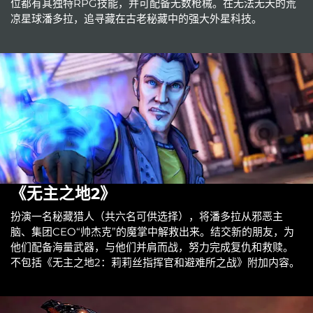
位都有其独特RPG技能，并可配备无数枪械。在无法无天的荒
凉星球潘多拉，追寻藏在古老秘藏中的强大外星科技。
《无主之地2》
扮演一名秘藏猎人（共六名可供选择），将潘多拉从邪恶主
脑、集团CEO“帅杰克”的魔掌中解救出来。结交新的朋友，为
他们配备海量武器，与他们并肩而战，努力完成复仇和救赎。
不包括《无主之地2：莉莉丝指挥官和避难所之战》附加内容。