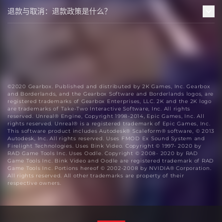
退款与取消：退款政策是什么？
©2020 Gearbox. Published and distributed by 2K Games, Inc. Gearbox
and Borderlands, and the Gearbox Software and Borderlands logos, are
registered trademarks of Gearbox Enterprises, LLC. 2K and the 2K logo
are trademarks of Take-Two Interactive Software, Inc. All rights
reserved. Unreal® Engine, Copyright 1998-2014, Epic Games, Inc. All
rights reserved. Unreal® is a registered trademark of Epic Games, Inc.
This software product includes Autodesk® Scaleform® software, © 2013
Autodesk, Inc. All rights reserved. Uses FMOD Ex Sound System and
Firelight Technologies. Uses Bink Video. Copyright © 1997- 2020 by
RAD Game Tools Inc. Uses Oodle. Copyright © 2008- 2020 by RAD
Game Tools Inc. Bink Video and Oodle are registered trademark of RAD
Game Tools Inc. Portions hereof © 2002-2008 by NVIDIA® Corporation.
All rights reserved. All other trademarks are property of their
respective owners.