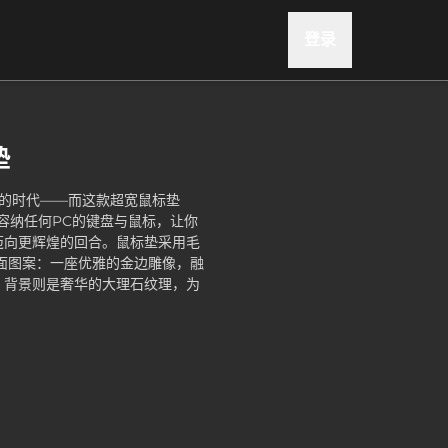
登录
垫
坚信的时代——而这款超宽鼠标垫
寸）足够容纳任何PC的键盘与鼠标，让你
迈向更辉煌的回合。鼠标垫采用毛
封面图案：一座优雅的金边雕像，融
，背景则是奢华的大理石纹理，为
.99