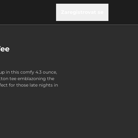
Zaregistrovat se
Tee
up in this comfy 4.3 ounce,
ton tee emblazoning the
rfect for those late nights in