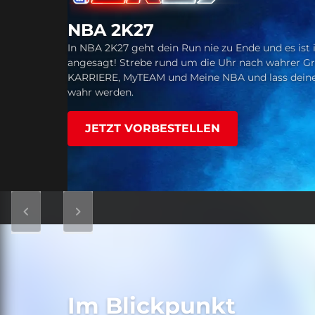
NBA 2K27
Borderlands 4
In NBA 2K27 geht dein Run nie zu Ende und es ist
Borderlands 4 ist ein chaotischer Looter-Shooter,
WWE 2K26
angesagt! Strebe rund um die Uhr nach wahrer Gr
Milliarden Waffen, unglaublichen Feinden und hef
KARRIERE, MyTEAM und Meine NBA und lass deine
The show never stops in WWE 2K26! Featuring 40
Entkomme als einer von vier Badass-Kammer-Jä
wahr werden.
Legends, all-new match types, CM Punk’s Showcas
gefährlichen versteckten Planeten.
JETZT VORBESTELLEN
JETZT KAUFEN
JETZT KAUFEN
Im Blickpunkt