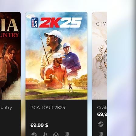
ountry
PGA TOUR 2K25
Civilization VII
69,99 $
69,99 $