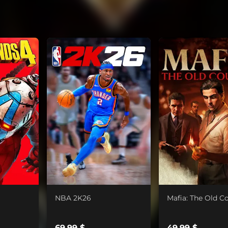
NBA 2K26
Mafia: The Old C
69,99 $
49,99 $