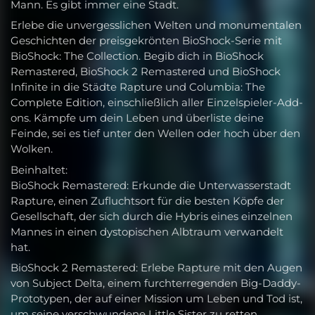
Mann. Es gibt immer eine Stadt.
Erlebe die unvergesslichen Welten und monumentalen
Geschichten der preisgekrönten BioShock-Serie mit
BioShock: The Collection. Begib dich in BioShock
Remastered, BioShock 2 Remastered und BioShock
Infinite in die Städte Rapture und Columbia: The
Complete Edition, einschließlich aller Einzelspieler-Add-
ons. Kämpfe um dein Leben und überliste deine
Feinde, sei es tief unter den Wellen oder hoch über den
Wolken.
Beinhaltet:
BioShock Remastered: Erkunde die Unterwasserstadt
Rapture, einen Zufluchtsort für die besten Köpfe der
Gesellschaft, der sich durch die Hybris eines einzelnen
Mannes in einen dystopischen Albtraum verwandelt
hat.
BioShock 2 Remastered: Erlebe Rapture mit den Augen
von Subject Delta, einem furchterregenden Big-Daddy-
Prototypen, der auf einer Mission um Leben und Tod ist,
um seine verschwundene Little Sister zu retten.