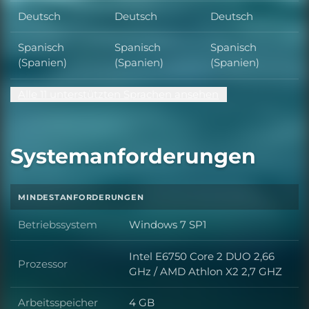
Deutsch
Deutsch
Deutsch
Spanisch
Spanisch
Spanisch
(Spanien)
(Spanien)
(Spanien)
Alle 11 unterstützten Sprachen ansehen
Systemanforderungen
MINDESTANFORDERUNGEN
Betriebssystem
Windows 7 SP1
Betriebssystem
Intel E6750 Core 2 DUO 2,66
Prozessor
Prozessor
GHz / AMD Athlon X2 2,7 GHZ
Arbeitsspeicher
4 GB