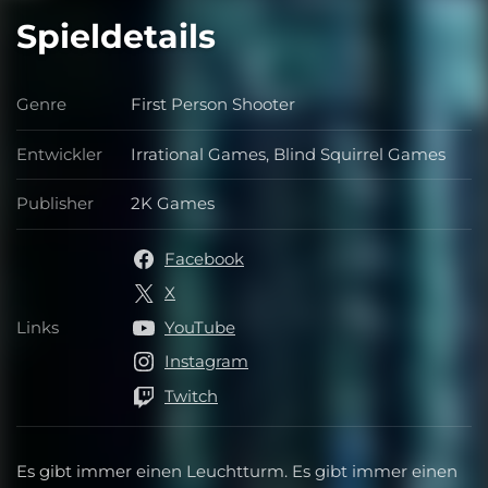
Spieldetails
Genre
First Person Shooter
Genre
Entwickler
Irrational Games, Blind Squirrel Games
Entwickler
Publisher
2K Games
Publisher
Facebook
X
Links
YouTube
Links
Instagram
Twitch
Es gibt immer einen Leuchtturm. Es gibt immer einen