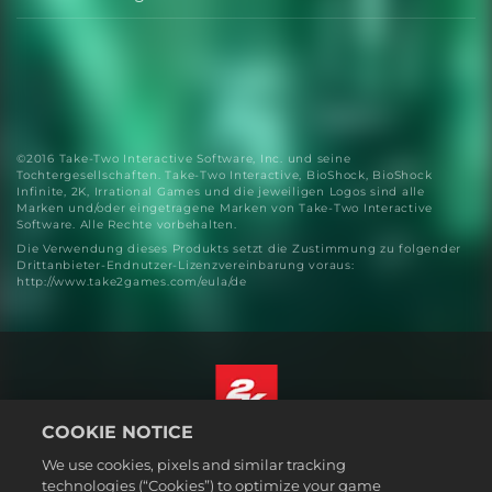
©2016 Take-Two Interactive Software, Inc. und seine
Tochtergesellschaften. Take-Two Interactive, BioShock, BioShock
Infinite, 2K, Irrational Games und die jeweiligen Logos sind alle
Marken und/oder eingetragene Marken von Take-Two Interactive
Software. Alle Rechte vorbehalten.
Die Verwendung dieses Produkts setzt die Zustimmung zu folgender
Drittanbieter-Endnutzer-Lizenzvereinbarung voraus:
http://www.take2games.com/eula/de
COOKIE NOTICE
Deutsch
We use cookies, pixels and similar tracking
Impressum
technologies (“Cookies”) to optimize your game