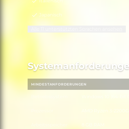
Italienisch
Japanisch
Alle 11 unterstützten Sprachen ansehen
Systemanforderung
MINDESTANFORDERUNGEN
Betriebssystem
Windows 10 (64-bit 
Betriebssystem
Prozessor
AMD Ryzen 3-2200G /
Prozessor
Arbeitsspeicher
8 GB RAM
Arbeitsspeicher