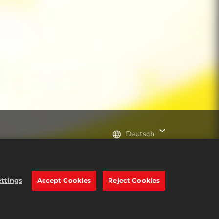
-Two Interactive Software, Inc. All other marks and
//www.take2games.com/eula/
Deutsch
gen
2K-Ad-Partner
e trademarks of Take-Two
ettings
Accept Cookies
Reject Cookies