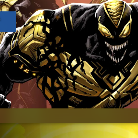
ell
s