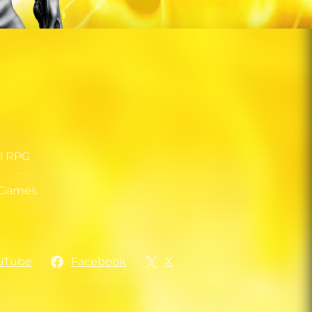
al RPG
s Games
kler
her
uTube
Facebook
X