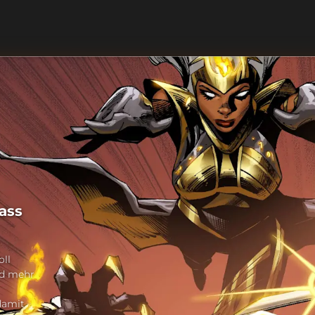
ass
oll
nd mehr
damit