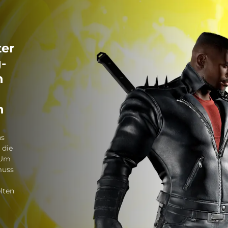
ter
-
n
n
ns
 die
 Um
muss
lten