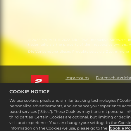
© 2022 MARVEL © 2022 Take-Two Interactive Software, Inc.
trademarks are the property of their respective owners. Al
Die Verwendung dieses Produkts setzt die Zustimmung z
Impressum
Datenschutzricht
Meine personenbezogenen Daten
COOKIE NOTICE
©2016-2026 Take-Two Interactive Soft
We use cookies, pixels and similar tracking technologies (“Cook
Interactive Software, Inc. All rights 
personalize advertisements, and enhance your experience across
Alle hier erwähnten Warenzeichen s
based services (“Sites”). These Cookies may transmit personal i
third parties. Certain Cookies are optional, but limiting or dec
visit and experience. You can change your settings in the Cookie 
information on the Cookies we use, please go to the
Cookie Po