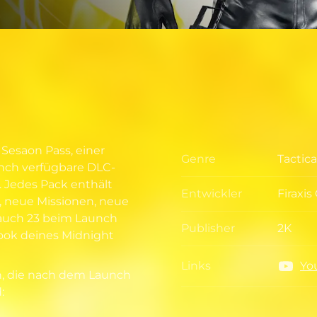
 Sesaon Pass, einer
Genre
Tactic
Genre
nch verfügbare DLC-
. Jedes Pack enthält
Entwickler
Firaxi
Entwic
n, neue Missionen, neue
 auch 23 beim Launch
Publisher
2K
ook deines Midnight
Publis
Links
Yo
Links
n, die nach dem Launch
: