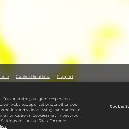
, 2K, Firaxis Games and their respective logos are all trademarks of Take
l rights reserved.
u folgender Drittanbieter-Endnutzer-Lizenzvereinbarung voraus: http:
linie
Cookie-Richtlinie
Support
 nicht verkaufen oder teilen
Bestellungen & Rückerstattun
ware Inc. 2K, Firaxis Games, Civilization, and their respective logos ar
ies”) to optimize your game experience,
reserved.
 our websites, applications, or other web-
ind das Eigentum ihrer jeweiligen Inhaber.
Cookie S
nformation and video viewing information to
lining non-optional Cookies may impact your
Settings link on our Sites. For more
licy