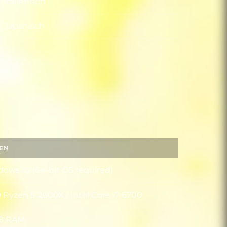
Italienisch
Japanisch
EN
ows 10 (64-bit OS required)
iebssystem
Ryzen 5-2600X / Intel Core i7-6700
essor
GB RAM
itsspeicher