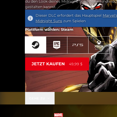
du den Look deines Midnight Suns-Teams individu
gestalten kannst.
Dieser DLC erfordert das Hauptspiel
Marvel'
Midnight Suns
zum Spielen
Plattform wählen: Steam
JETZT KAUFEN
49,99 $
GEHE ZU