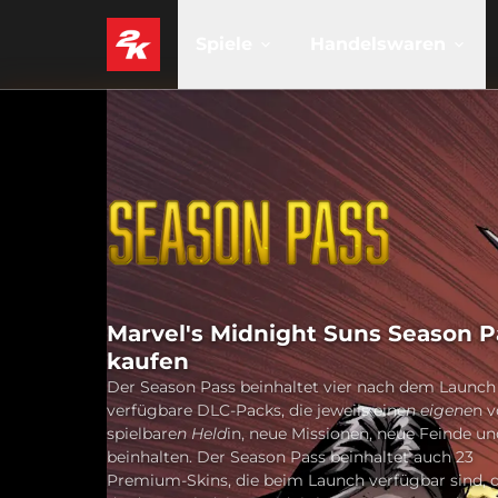
Spiele
Handelswaren
Marvel's Midnight Suns Season P
kaufen
Der Season Pass beinhaltet vier nach dem Launch
verfügbare DLC-Packs, die jeweils eine
n eigene
n v
spielbare
n Held
in, neue Missionen, neue Feinde u
beinhalten. Der Season Pass beinhaltet auch 23
Premium-Skins, die beim Launch verfügbar sind, 