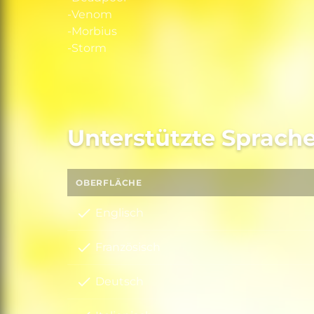
-Venom
-Morbius
-Storm
Unterstützte Sprach
OBERFLÄCHE
Englisch
Französisch
Deutsch