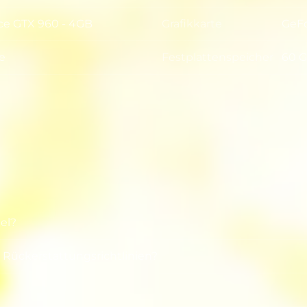
ce GTX 960 - 4GB
Grafikkarte
GeFo
Graf
e
Festplattenspeicher
60 
Fest
el?
 Rückerstattungsrichtlinien?