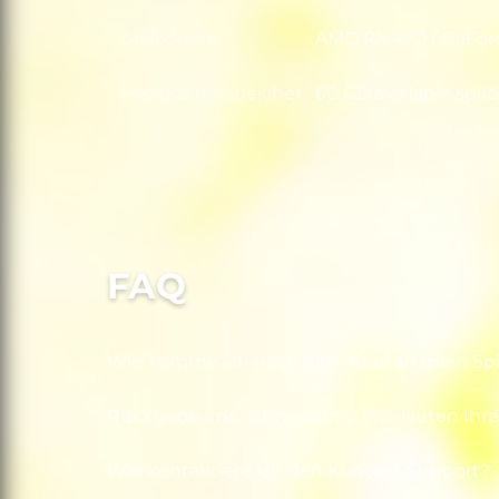
Grafikkarte
AMD RX 470 / GeFor
Grafikkarte
Festplattenspeicher
60 GB available spac
Festplattenspeicher
FAQ
Wie komme ich nach dem Kauf an mein Spi
Rückgabe und Stornierung: Wie lauten Ihre
Wie kontaktiere ich den Kunden-Support?