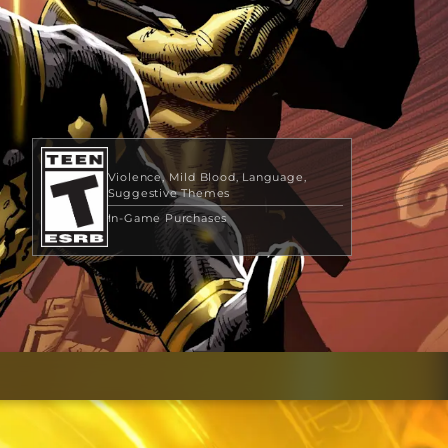
Violence
Mild Blood
Language
Suggestive Themes
In-Game Purchases
49,99 $