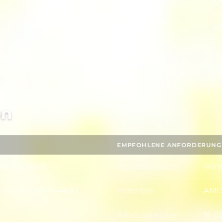
Italienisch
Japanisch
en
EMPFOHLENE ANFORDERUNG
OS required)
Betriebssystem
Wind
Betr
 Intel Core i5-4430
Prozessor
AMD 
Proz
Arbeitsspeicher
16 
Arbe