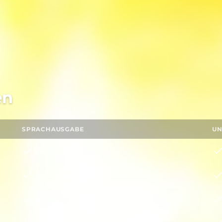
en
SPRACHAUSGABE
UN
Englisch
Französisch
Deutsch