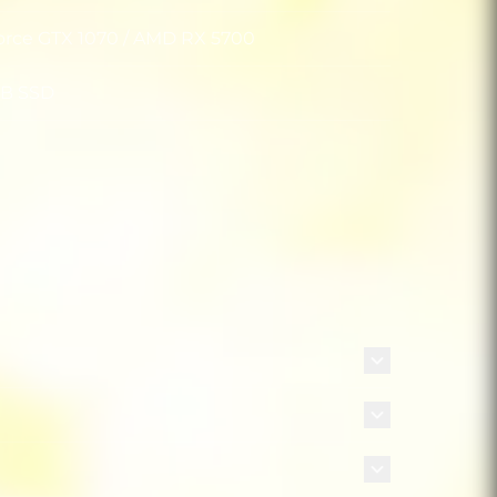
rce GTX 1070 / AMD RX 5700
ikkarte
GB SSD
plattenspeicher