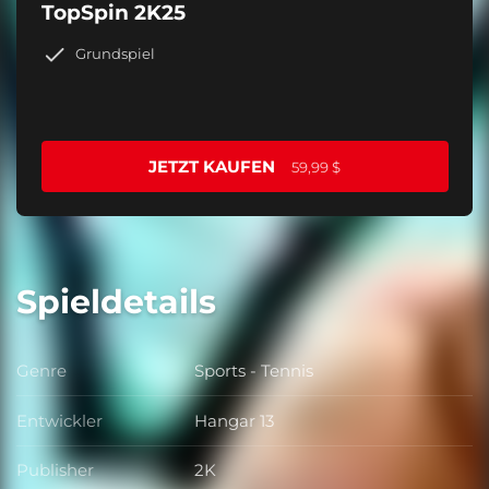
TopSpin 2K25
Grundspiel
JETZT KAUFEN
59,99 $
Spieldetails
Genre
Sports - Tennis
Genre
Entwickler
Hangar 13
Entwickler
Publisher
2K
Publisher