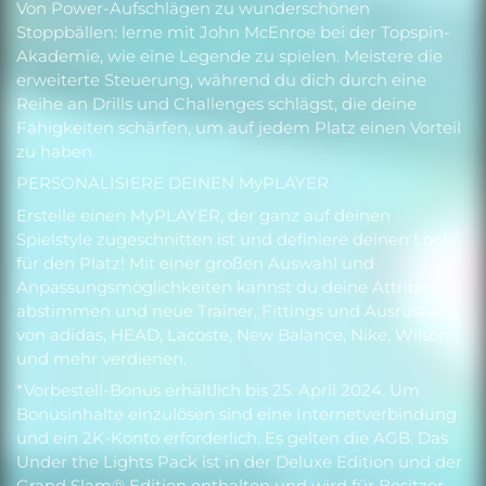
Von Power-Aufschlägen zu wunderschönen
Stoppbällen: lerne mit John McEnroe bei der Topspin-
Akademie, wie eine Legende zu spielen. Meistere die
erweiterte Steuerung, während du dich durch eine
Reihe an Drills und Challenges schlägst, die deine
Fähigkeiten schärfen, um auf jedem Platz einen Vorteil
zu haben.
PERSONALISIERE DEINEN MyPLAYER
Erstelle einen MyPLAYER, der ganz auf deinen
Spielstyle zugeschnitten ist und definiere deinen Look
für den Platz! Mit einer großen Auswahl und
Anpassungsmöglichkeiten kannst du deine Attribute
abstimmen und neue Trainer, Fittings und Ausrüstung
von adidas, HEAD, Lacoste, New Balance, Nike, Wilson
und mehr verdienen.
*Vorbestell-Bonus erhältlich bis 25. April 2024. Um
Bonusinhalte einzulösen sind eine Internetverbindung
und ein 2K-Konto erforderlich. Es gelten die AGB. Das
Under the Lights Pack ist in der Deluxe Edition und der
Grand Slam® Edition enthalten und wird für Besitzer