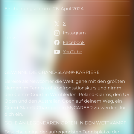
Erscheinungsdatum
26. April 2024
Erscheinungsdatum
X
Instagram
Links
Links
Facebook
YouTube
GEWINNE DIE GRAND-SLAM®-KARRIERE
Bereise als Newcomer die Welt, gehe mit den größten
Namen im Tennis auf Konfrontationskurs und nimm
den Centre Court in Wimbledon, Roland-Garros, den US
Open und den Australian Open auf deinem Weg, ein
Grand-Slam®-Champion in MyCAREER zu werden, für
dich ein.
GEHE AN LEGENDÄREN ORTEN IN DEN WETTKAMPF
Besuche einige der aufregendsten Tennisplätze der