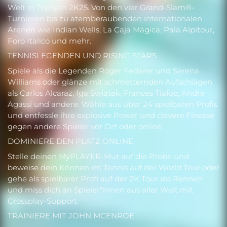
Welt in TopSpin 2K25. Von den vier Grand-Slam®-
Turnieren bis zu atemberaubenden internationalen
Arenen wie Indian Wells, La Caja Mágica, Pala Alpitour,
Foro Italico und mehr.
TENNISLEGENDEN UND RISING STARS
Spiele als die Legenden Roger Federer und Serena
Williams oder glänze mit schmetternden Aufschlägen
als Carlos Alcaraz, Iga Swiatek, Frances Tiafoe, Andre
Agassi und andere. Wähle aus über 24 spielbaren Profis
und entfessle ihre explosive Power und clevere Finesse
gegen andere Spieler vor Ort oder online.
DOMINIERE DEN PLATZ ONLINE
Stelle deinen MyPLAYER-Mut auf die Probe und
beweise dein Können im Tennis auf der World Tour oder
gehe als spielbarer Profi auf der 2K Tour ins Rennen
und miss dich an Spieler*innen aus aller Welt mit
Crossplay-Support.
TRAINIERE MIT JOHN MCENROE