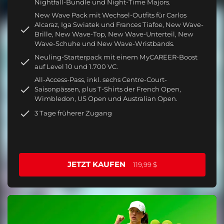
Nightfall-Bundle und Night-Time Majors.
New Wave Pack mit Wechsel-Outfits für Carlos
Alcaraz, Iga Swiatek und Frances Tiafoe, New Wave-
Brille, New Wave-Top, New Wave-Unterteil, New
Wave-Schuhe und New Wave-Wristbands.
Neuling-Starterpack mit einem MyCAREER-Boost
auf Level 10 und 1.700 VC.
All-Access-Pass, inkl. sechs Centre-Court-
Saisonpässen, plus T-Shirts der French Open,
Wimbledon, US Open und Australian Open.
3 Tage früherer Zugang
JETZT KAUFEN
119,99 $