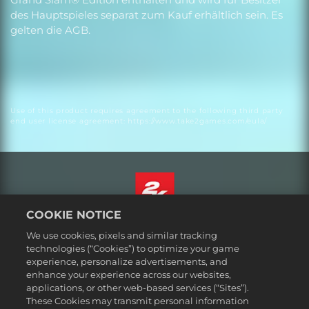
des Hauptspieles separat zum Kauf erhältlich sein. Es
gelten die AGB.
Use of this product requires agreement to the following third party
end user license agreement: https://www.take2games.com/eula/
COOKIE NOTICE
Deutsch
We use cookies, pixels and similar tracking
Impressum
technologies (“Cookies”) to optimize your game
experience, personalize advertisements, and
Datenschutzrichtlinie
enhance your experience across our websites,
Cookie-Richtlinie
applications, or other web-based services (“Sites”).
These Cookies may transmit personal information
Support