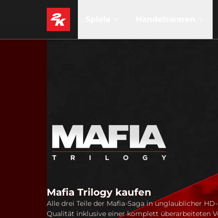
Spiele
Handelswaren
Mafia Trilogy kaufen
Alle drei Teile der Mafia-Saga in unglaublicher HD-
Qualität inklusive einer komplett überarbeiteten V