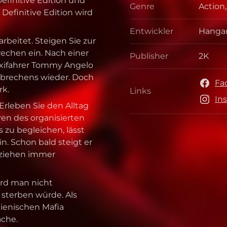
Definitive Edition und
Genre
Action
Genre
: Definitive Edition wird
Entwickler
Hangar
Entwic
arbeitet. Steigen Sie zur
brechen ein. Nach einer
Publisher
2K
Publis
axifahrer Tommy Angelo
erbrechens wieder. Doch
Fa
rk.
Links
Links
In
 Erleben Sie den Alltag
en des organisierten
 zu begleichen, lässt
in. Schon bald steigt er
n ziehen immer
wird man nicht
 sterben würde. Als
alienischen Mafia
ache.