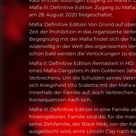
Kauf enthält sofortigen Zugang zu Mafia II: 
Mafia III: Definitive Edition. Zugang zu Mafia
am 28. August 2020 freigeschaltet.
Mafia: Definitive Edition Von Grund auf über
Zeit der Prohibition in das organisierte Ver
Begegnung mit der Mafia findet sich der T
widerwillig in der Welt des organisierten V
schon bald werden die Verlockungen zu sta
Mafia II: Definitive Edition Remastert in HD.
eines Mafia-Gangsters in den Goldenen Jahr
Verbrechens. Um die Schulden seines Vaters
sich Kriegsheld Vito Scaletta mit der Mafia e
innerhalb der Familie auf, doch Verbreche
Konsequenzen nach sich.
Mafia III: Definitive Edition In eine Familie 
hineingeboren. Familie sind die, für die man
seine Ziehfamilie, der Black Mob, von der it
ausgelöscht wird, sinnt Lincoln Clay nach R