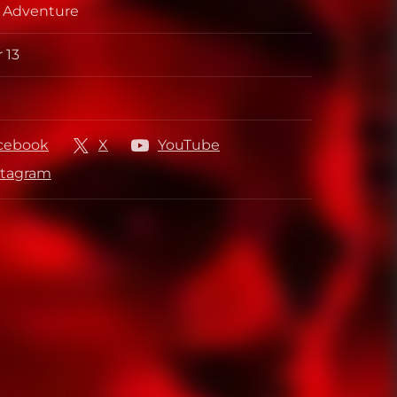
, Adventure
 13
kler
her
cebook
X
YouTube
stagram