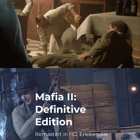
Mafia II:
Definitive
Edition
Remastert in HD. Erleben Sie