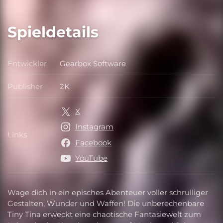
Spieldetails
Entwickler
Gearbox Software
Entwickler
Publisher
2K
Publisher
X
Instagram
Links
Links
Facebook
YouTube
Wage dich in ein episches Abenteuer voller schrulliger
Gestalten, Wunder und Waffen! Die unberechenbare
Tiny Tina erweckt eine chaotische Fantasiewelt zum