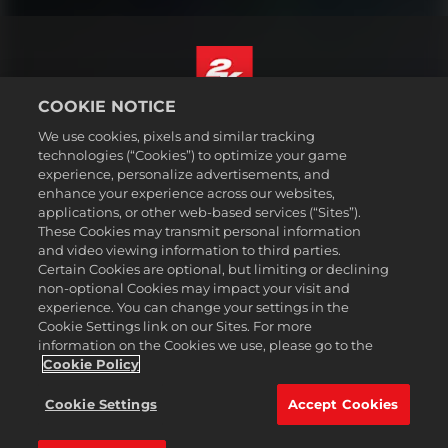
COOKIE NOTICE
Deutsch
We use cookies, pixels and similar tracking
Impressum
technologies (“Cookies”) to optimize your game
experience, personalize advertisements, and
Datenschutzrichtlinie
enhance your experience across our websites,
Cookie-Richtlinie
applications, or other web-based services (“Sites”).
These Cookies may transmit personal information
Support
and video viewing information to third parties.
Meine personenbezogenen Daten nicht verkaufen oder teilen
Certain Cookies are optional, but limiting or declining
Bestellungen & Rückerstattungen
non-optional Cookies may impact your visit and
experience. You can change your settings in the
2K-Ad-Partner
Cookie Settings link on our Sites. For more
information on the Cookies we use, please go to the
©2016-2026 Take-Two Interactive Software Inc. 2K, Firaxis Games,
Civilization, and their respective logos are trademarks of Take-Two
Cookie Policy
Interactive Software, Inc. All rights reserved.
Alle hier erwähnten Warenzeichen sind das Eigentum ihrer jeweiligen
Cookie Settings
Accept Cookies
Inhaber.