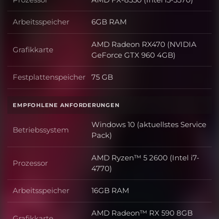
Prozessor
Arbeitsspeicher
6GB RAM
Arbeitsspeicher
AMD Radeon RX470 (NVIDIA
Grafikkarte
Grafikkarte
GeForce GTX 960 4GB)
Festplattenspeicher
75 GB
Festplattenspeicher
EMPFOHLENE ANFORDERUNGEN
Windows 10 (aktuellstes Service
Betriebssystem
Betriebssystem
Pack)
AMD Ryzen™ 5 2600 (Intel i7-
Prozessor
Prozessor
4770)
Arbeitsspeicher
16GB RAM
Arbeitsspeicher
AMD Radeon™ RX 590 8GB
Grafikkarte