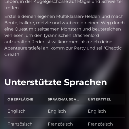
Leben, in der Kugelgeschosse auf Magie und Schwerter
treffen.
Erstelle deinen eigenen Multiklassen-Helden und mach
Beute, ballere, metzle und zaubere dir einen Weg durch
eine Quest mit seltsamen Monstern und beutereichen
Verliesen, um den tyrannischen Drachenlord
aufzuhalten. Jeder ist willkommen, also zieh deine
Abenteurerstiefel an, komm zur Party und sei "Chaotic
Great"!
Unterstützte Sprachen
OBERFLÄCHE
SPRACHAUSGABE
UNTERTITEL
Englisch
Englisch
Englisch
Französisch
Französisch
Französisch