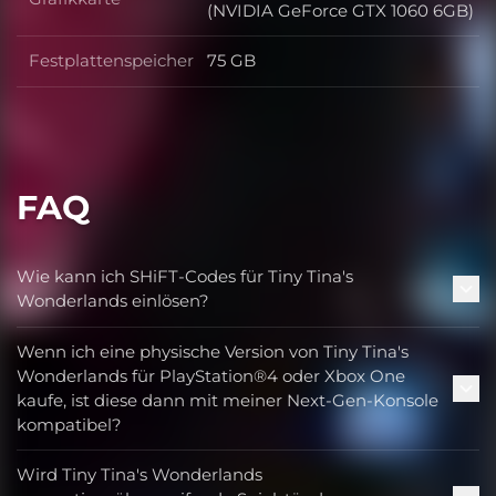
Grafikkarte
(NVIDIA GeForce GTX 1060 6GB)
Festplattenspeicher
75 GB
Festplattenspeicher
FAQ
Wie kann ich SHiFT-Codes für Tiny Tina's
Wonderlands einlösen?
Wenn ich eine physische Version von Tiny Tina's
Wonderlands für PlayStation®4 oder Xbox One
kaufe, ist diese dann mit meiner Next-Gen-Konsole
kompatibel?
Wird Tiny Tina's Wonderlands