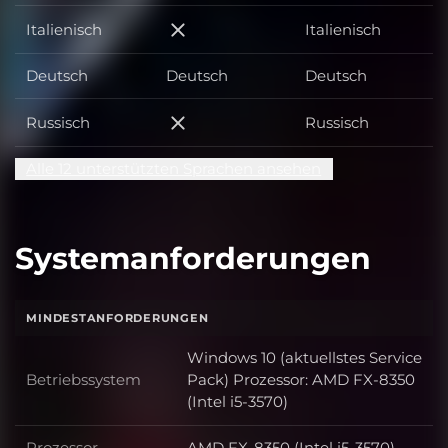
Italienisch
Italienisch
Italienisch
Deutsch
Deutsch
Deutsch
Russisch
Russisch
Russisch
Alle 12 unterstützten Sprachen ansehen
Systemanforderungen
MINDESTANFORDERUNGEN
Windows 10 (aktuellstes Service
Betriebssystem
Pack) Prozessor: AMD FX-8350
Betriebssystem
(Intel i5-3570)
Prozessor
AMD FX-8350 (Intel i5-3570)