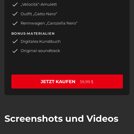
„Velocità“-Amulett
Outfit „Gatto Nero“
Rennwagen „Carozella Nero“
BONUS-MATERIALIEN
Digitales Kunstbuch
Original-soundtrack
JETZT KAUFEN
59,99 $
Screenshots und Videos