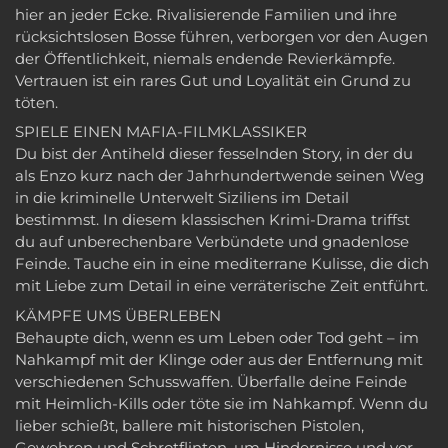
hier an jeder Ecke. Rivalisierende Familien und ihre
rücksichtslosen Bosse führen, verborgen vor den Augen
der Öffentlichkeit, niemals endende Revierkämpfe.
Vertrauen ist ein rares Gut und Loyalität ein Grund zu
töten.
SPIELE EINEN MAFIA-FILMKLASSIKER
Du bist der Antiheld dieser fesselnden Story, in der du
als Enzo kurz nach der Jahrhundertwende seinen Weg
in die kriminelle Unterwelt Siziliens im Detail
bestimmst. In diesem klassischen Krimi-Drama triffst
du auf unberechenbare Verbündete und gnadenlose
Feinde. Tauche ein in eine mediterrane Kulisse, die dich
mit Liebe zum Detail in eine verräterische Zeit entführt.
KÄMPFE UMS ÜBERLEBEN
Behaupte dich, wenn es um Leben oder Tod geht – im
Nahkampf mit der Klinge oder aus der Entfernung mit
verschiedenen Schusswaffen. Überfalle deine Feinde
mit Heimlich-Kills oder töte sie im Nahkampf. Wenn du
lieber schießt, ballere mit historischen Pistolen,
Gewehren und Schrotflinten, um Hindernisse und vor