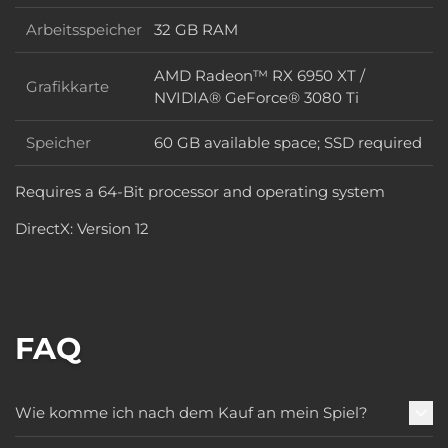
Arbeitsspeicher
32 GB RAM
Arbeitsspeicher
AMD Radeon™ RX 6950 XT /
Grafikkarte
Grafikkarte
NVIDIA® GeForce® 3080 Ti
Speicher
60 GB available space; SSD required
Speicher
Requires a 64-Bit processor and operating system
DirectX: Version 12
FAQ
Wie komme ich nach dem Kauf an mein Spiel?