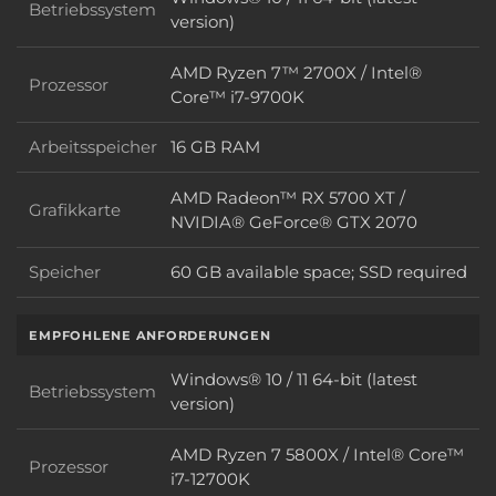
Betriebssystem
Betriebssystem
version)
AMD Ryzen 7™ 2700X / Intel®
Prozessor
Prozessor
Core™ i7-9700K
Arbeitsspeicher
16 GB RAM
Arbeitsspeicher
AMD Radeon™ RX 5700 XT /
Grafikkarte
Grafikkarte
NVIDIA® GeForce® GTX 2070
Speicher
60 GB available space; SSD required
Speicher
EMPFOHLENE ANFORDERUNGEN
Windows® 10 / 11 64-bit (latest
Betriebssystem
Betriebssystem
version)
AMD Ryzen 7 5800X / Intel® Core™
Prozessor
Prozessor
i7-12700K