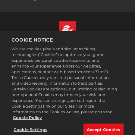
COOKIE NOTICE
Deutsch
We use cookies, pixels and similar tracking
Impressum
technologies (“Cookies”) to optimize your game
experience, personalize advertisements, and
Datenschutzrichtlinie
enhance your experience across our websites,
Cookie-Richtlinie
applications, or other web-based services (“Sites”).
These Cookies may transmit personal information
Support
and video viewing information to third parties.
Meine personenbezogenen Daten nicht verkaufen oder teilen
Certain Cookies are optional, but limiting or declining
Bestellungen & Rückerstattungen
non-optional Cookies may impact your visit and
experience. You can change your settings in the
2K-Ad-Partner
Cookie Settings link on our Sites. For more
information on the Cookies we use, please go to the
©2016-2026 Take-Two Interactive Software Inc. 2K, Firaxis Games,
Civilization, and their respective logos are trademarks of Take-Two
Cookie Policy
Interactive Software, Inc. All rights reserved.
Alle hier erwähnten Warenzeichen sind das Eigentum ihrer jeweiligen
Cookie Settings
Accept Cookies
Inhaber.