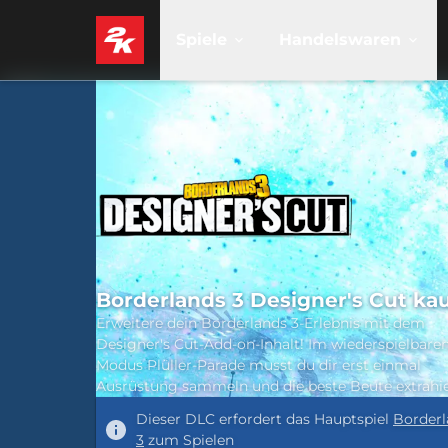
Spiele
Handelswaren
Borderlands 3 Designer's Cut ka
Erweitere dein Borderlands 3-Erlebnis mit dem
Designer's Cut-Add-on-Inhalt! Im wiederspielbare
Modus Plüller-Parade musst du dir erst einmal
Ausrüstung sammeln und die beste Beute extrahi
Dieser DLC erfordert das Hauptspiel
Borderl
3
zum Spielen