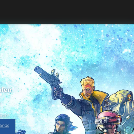
ufen
n
eren!
ands