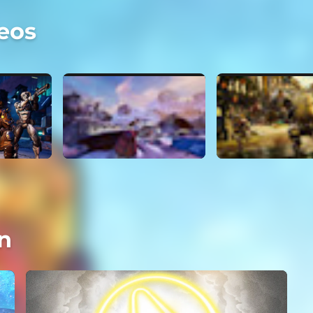
eos
n