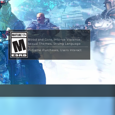
Blood and Gore
Intense Violence
Sexual Themes
Strong Language
In-Game Purchases
Users Interact