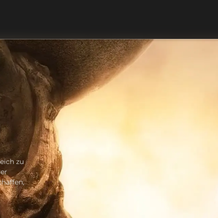
eich zu
der
chaffen,