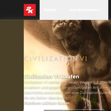
Spiele
Handelswaren
Civilization VI kaufen
Civilization VI wartet mit neuen Wegen auf, dein R
erweitern und gegen die großartigsten Anführer 
Geschichte anzutreten, um eine Zivilisation zu ers
die die Zeiten überdauert.
Plattform wählen: Steam