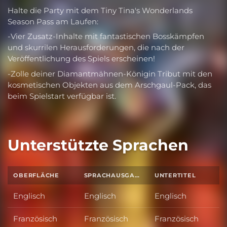
Halte die Party mit dem Tiny Tina's Wonderlands
Season Pass am Laufen:
-Vier Zusatz-Inhalte mit fantastischen Bosskämpfen
und skurrilen Herausforderungen, die nach der
Veröffentlichung des Spiels erscheinen!
-Zolle deiner Diamantmähnen-Königin Tribut mit den
kosmetischen Objekten aus dem Arschgaul-Pack, das
beim Spielstart verfügbar ist.
Unterstützte Sprachen
OBERFLÄCHE
SPRACHAUSGABE
UNTERTITEL
Englisch
Englisch
Englisch
Französisch
Französisch
Französisch