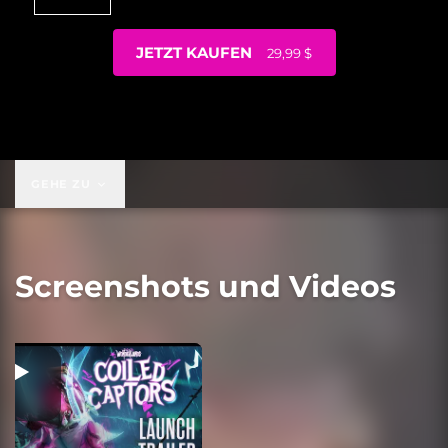
JETZT KAUFEN
29,99 $
29,99 $
GEHE ZU
Screenshots und Videos