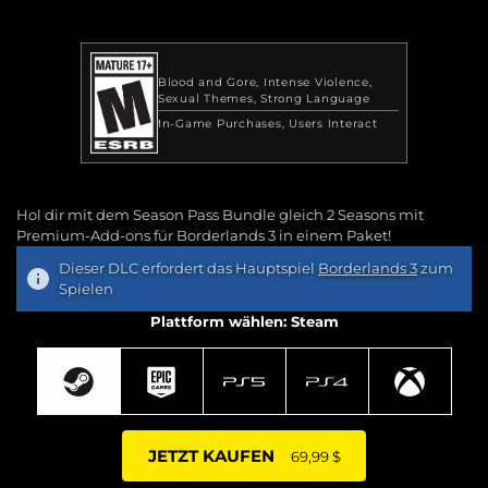
Blood and Gore
Intense Violence
Sexual Themes
Strong Language
In-Game Purchases
Users Interact
Hol dir mit dem Season Pass Bundle gleich 2 Seasons mit
Premium-Add-ons für Borderlands 3 in einem Paket!
Dieser DLC erfordert das Hauptspiel
Borderlands 3
zum
Spielen
Plattform wählen: Steam
JETZT KAUFEN
69,99 $