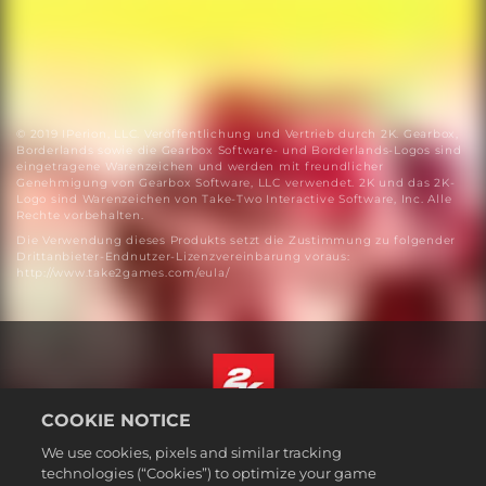
© 2019 IPerion, LLC. Veröffentlichung und Vertrieb durch 2K. Gearbox,
Borderlands sowie die Gearbox Software- und Borderlands-Logos sind
eingetragene Warenzeichen und werden mit freundlicher
Genehmigung von Gearbox Software, LLC verwendet. 2K und das 2K-
Logo sind Warenzeichen von Take-Two Interactive Software, Inc. Alle
Rechte vorbehalten.
Die Verwendung dieses Produkts setzt die Zustimmung zu folgender
Drittanbieter-Endnutzer-Lizenzvereinbarung voraus:
http://www.take2games.com/eula/
COOKIE NOTICE
Deutsch
We use cookies, pixels and similar tracking
Impressum
technologies (“Cookies”) to optimize your game