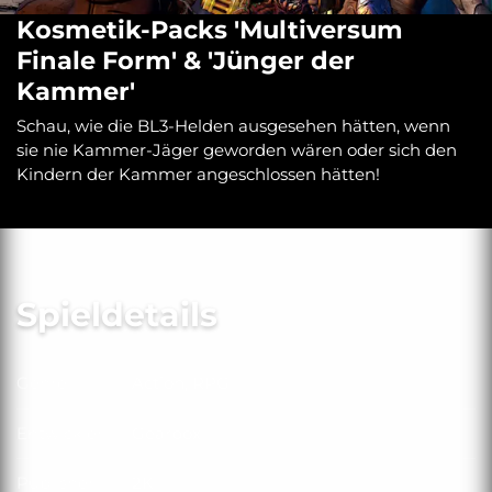
Kosmetik-Packs 'Multiversum
Finale Form' & 'Jünger der
Kammer'
Schau, wie die BL3-Helden ausgesehen hätten, wenn
sie nie Kammer-Jäger geworden wären oder sich den
Kindern der Kammer angeschlossen hätten!
Spieldetails
Genre
Action, RPG
Genre
Entwickler
Gearbox
Entwickler
Publisher
2K