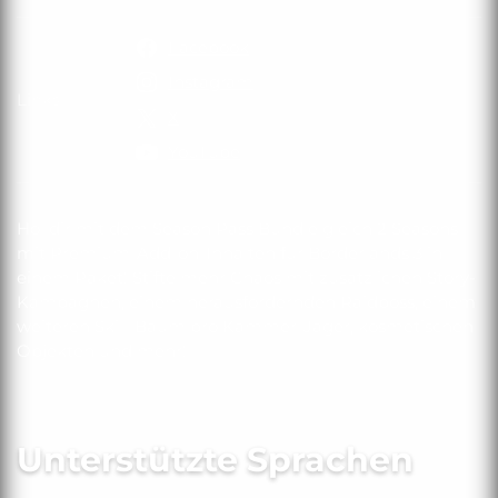
Publisher
Facebook
Instagram
Links
Links
X
YouTube
Hol dir mit dem Season Pass Bundle gleich 2 Seasons
mit Premium-Add-on-Inhalten für Borderlands 3 in
einem Paket! Stifte mehr Chaos mit zusätzlichen Story-
Kampagnen, einem herausfordernden Raidboss, einem
weiteren Skill-Baum pro Kammer-Jäger, kosmetischen
Objekten und mehr!
Unterstützte Sprachen