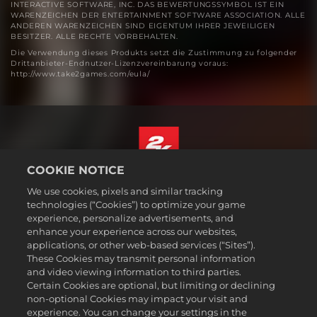
INTERACTIVE SOFTWARE, INC. DAS BEWERTUNGSSYMBOL IST EIN
WARENZEICHEN DER ENTERTAINMENT SOFTWARE ASSOCIATION. ALLE
ANDEREN WARENZEICHEN SIND EIGENTUM IHRER JEWEILIGEN
BESITZER. ALLE RECHTE VORBEHALTEN.
Die Verwendung dieses Produkts setzt die Zustimmung zu folgender
Drittanbieter-Endnutzer-Lizenzvereinbarung voraus:
http://www.take2games.com/eula/
COOKIE NOTICE
Deutsch
We use cookies, pixels and similar tracking
Impressum
technologies (“Cookies”) to optimize your game
experience, personalize advertisements, and
Datenschutzrichtlinie
enhance your experience across our websites,
Cookie-Richtlinie
applications, or other web-based services (“Sites”).
These Cookies may transmit personal information
Support
and video viewing information to third parties.
Meine personenbezogenen Daten nicht verkaufen oder teilen
Certain Cookies are optional, but limiting or declining
Bestellungen & Rückerstattungen
non-optional Cookies may impact your visit and
experience. You can change your settings in the
2K-Ad-Partner