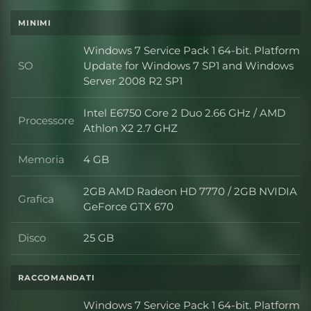
MINIMI
Windows 7 Service Pack 1 64-bit. Platform
SO
Update for Windows 7 SP1 and Windows
SO
Server 2008 R2 SP1
Intel E6750 Core 2 Duo 2.66 GHz / AMD
Processore
Processore
Athlon X2 2.7 GHZ
Memoria
4 GB
Memoria
2GB AMD Radeon HD 7770 / 2GB NVIDIA
Grafica
Grafica
GeForce GTX 670
Disco
25 GB
Disco
RACCOMANDATI
Windows 7 Service Pack 1 64-bit. Platform