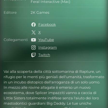
Sviluppatore
Feral Interactive (Mac)
Editore
2K Games
Editore
Facebook
X
Collegamenti
YouTube
Collegamenti
Instagram
Twitch
Vai alla scoperta della città sottomarina di Rapture, un
rifugio per le menti più geniali dell'umanità, trasformato
in un incubo distopico dall'arroganza di un solo uomo.
In mezzo alle rovine allagate è emerso un nuovo
ecosistema, dove Splicer impazziti vanno a caccia di
Little Sisters totalmente indifese senza l'aiuto dei loro
mastodontici guardiani Big Daddy. Le tue uniche