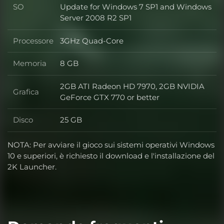
SO
Update for Windows 7 SP1 and Windows
SO
Server 2008 R2 SP1
Processore
3GHz Quad-Core
Processore
Memoria
8 GB
Memoria
2GB ATI Radeon HD 7970, 2GB NVIDIA
Grafica
Grafica
GeForce GTX 770 or better
Disco
25 GB
Disco
NOTA: Per avviare il gioco sui sistemi operativi Windows
10 e superiori, è richiesto il download e l'installazione del
2K Launcher.