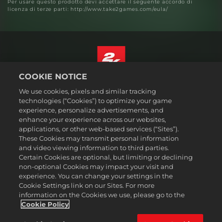
Per usare questo prodotto devi accettare il seguente accordo di
licenza di terze parti: http://www.take2games.com/eula/
COOKIE NOTICE
Italiano
We use cookies, pixels and similar tracking
Informazioni legali
technologies (“Cookies”) to optimize your game
experience, personalize advertisements, and
Politiche sulla privacy
enhance your experience across our websites,
Politiche sui cookie
applications, or other web-based services (“Sites”).
These Cookies may transmit personal information
Assistenza
and video viewing information to third parties.
Non vendere o condividere le mie informazioni personali
Certain Cookies are optional, but limiting or declining
Ricerca ordini e rimborsi
non-optional Cookies may impact your visit and
experience. You can change your settings in the
Partner pubblicitari 2K
Cookie Settings link on our Sites. For more
information on the Cookies we use, please go to the
©2016-2026 Take-Two Interactive Software Inc. 2K, Firaxis Games,
Civilization, and their respective logos are trademarks of Take-Two
Cookie Policy
Interactive Software, Inc. All rights reserved.
Tutte le proprietà e i marchi commerciali qui riportati appartengono ai