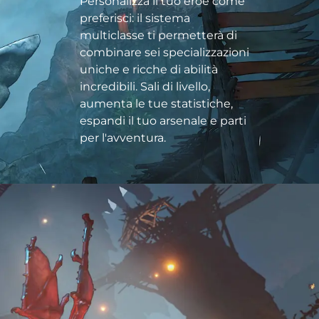
Personalizza il tuo eroe come
preferisci: il sistema
multiclasse ti permetterà di
combinare sei specializzazioni
uniche e ricche di abilità
incredibili. Sali di livello,
aumenta le tue statistiche,
espandi il tuo arsenale e parti
per l'avventura.