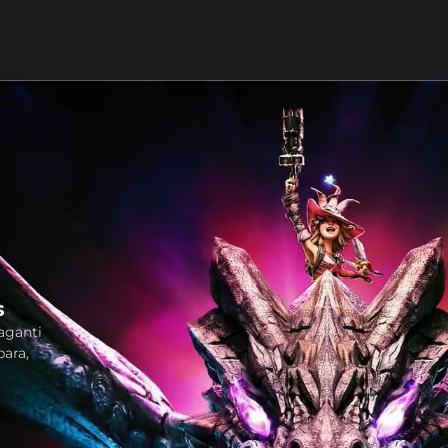
s
vaganti
para,