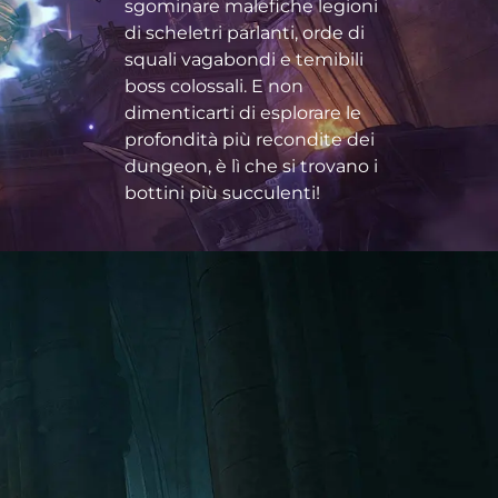
sgominare malefiche legioni
di scheletri parlanti, orde di
squali vagabondi e temibili
boss colossali. E non
dimenticarti di esplorare le
profondità più recondite dei
dungeon, è lì che si trovano i
bottini più succulenti!