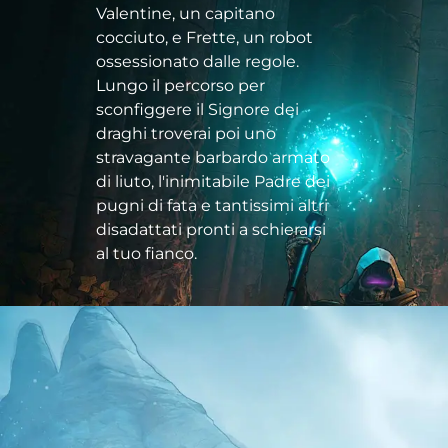
Valentine, un capitano
cocciuto, e Frette, un robot
ossessionato dalle regole.
Lungo il percorso per
sconfiggere il Signore dei
draghi troverai poi uno
stravagante barbardo armato
di liuto, l'inimitabile Padre dei
pugni di fata e tantissimi altri
disadattati pronti a schierarsi
al tuo fianco.