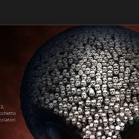
2,
cchetto
cciatori