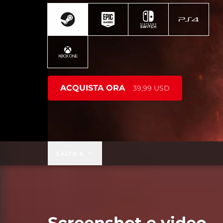
ACQUISTA ORA
39,99 USD
SALTA A
Screenshot e video