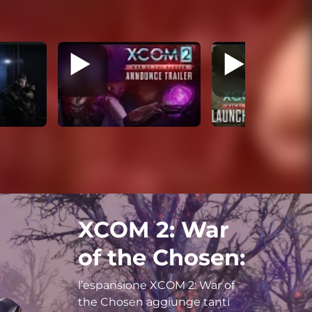
XCOM 2: War
of the Chosen:
l’espansione XCOM 2: War of
the Chosen aggiunge tanti