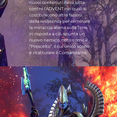
nuovi contenuti nella lotta
contro l’ADVENT nei quali si
costituiscono altre fazioni
della resistenza per eliminare
la minaccia aliena sulla Terra.
In risposta a ciò, spunta un
nuovo nemico, noto come il
“Prescelto”, il cui unico scopo
è ricatturare il Comandante.