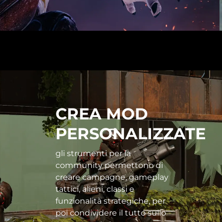
CREA MOD
PERSONALIZZATE
gli strumenti per la
community permettono di
creare campagne, gameplay
tattici, alieni, classi e
funzionalità strategiche, per
poi condividere il tutto sullo