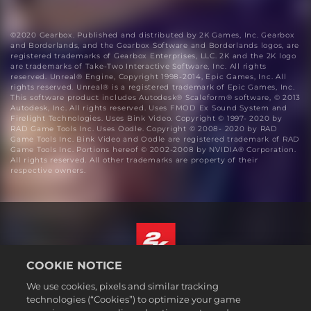
©2020 Gearbox. Published and distributed by 2K Games, Inc. Gearbox
and Borderlands, and the Gearbox Software and Borderlands logos, are
registered trademarks of Gearbox Enterprises, LLC. 2K and the 2K logo
are trademarks of Take-Two Interactive Software, Inc. All rights
reserved. Unreal® Engine, Copyright 1998-2014, Epic Games, Inc. All
rights reserved. Unreal® is a registered trademark of Epic Games, Inc.
This software product includes Autodesk® Scaleform® software, © 2013
Autodesk, Inc. All rights reserved. Uses FMOD Ex Sound System and
Firelight Technologies. Uses Bink Video. Copyright © 1997- 2020 by
RAD Game Tools Inc. Uses Oodle. Copyright © 2008- 2020 by RAD
Game Tools Inc. Bink Video and Oodle are registered trademark of RAD
Game Tools Inc. Portions hereof © 2002-2008 by NVIDIA® Corporation.
All rights reserved. All other trademarks are property of their
respective owners.
COOKIE NOTICE
Italiano
We use cookies, pixels and similar tracking
Informazioni legali
technologies (“Cookies”) to optimize your game