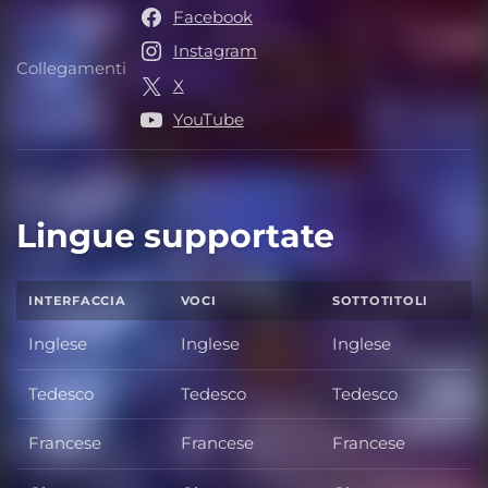
Facebook
Instagram
Collegamenti
Collegamenti
X
YouTube
Lingue supportate
INTERFACCIA
VOCI
SOTTOTITOLI
Inglese
Inglese
Inglese
Tedesco
Tedesco
Tedesco
Francese
Francese
Francese