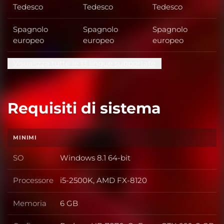
Tedesco
Tedesco
Tedesco
Spagnolo
Spagnolo
Spagnolo
europeo
europeo
europeo
Visualizza tutte le 13 lingue supportate
Requisiti di sistema
MINIMI
SO
Windows 8.1 64-bit
SO
Processore
i5-2500K, AMD FX-8120
Processore
Memoria
6 GB
Memoria