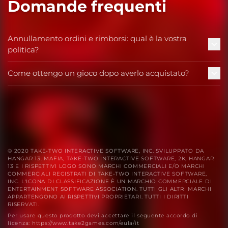
Domande frequenti
Annullamento ordini e rimborsi: qual è la vostra
politica?
Come ottengo un gioco dopo averlo acquistato?
© 2020 TAKE-TWO INTERACTIVE SOFTWARE, INC. SVILUPPATO DA
HANGAR 13. MAFIA, TAKE-TWO INTERACTIVE SOFTWARE, 2K, HANGAR
13 E I RISPETTIVI LOGO SONO MARCHI COMMERCIALI E/O MARCHI
COMMERCIALI REGISTRATI DI TAKE-TWO INTERACTIVE SOFTWARE,
INC. L'ICONA DI CLASSIFICAZIONE È UN MARCHIO COMMERCIALE DI
ENTERTAINMENT SOFTWARE ASSOCIATION. TUTTI GLI ALTRI MARCHI
APPARTENGONO AI RISPETTIVI PROPRIETARI. TUTTI I DIRITTI
RISERVATI.
Per usare questo prodotto devi accettare il seguente accordo di
licenza: https://www.take2games.com/eula/it