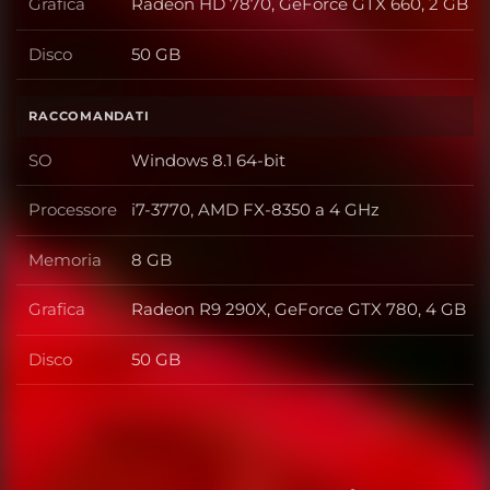
Grafica
Radeon HD 7870, GeForce GTX 660, 2 GB
Grafica
Disco
50 GB
Disco
RACCOMANDATI
SO
Windows 8.1 64-bit
SO
Processore
i7-3770, AMD FX-8350 a 4 GHz
Processore
Memoria
8 GB
Memoria
Grafica
Radeon R9 290X, GeForce GTX 780, 4 GB
Grafica
Disco
50 GB
Disco