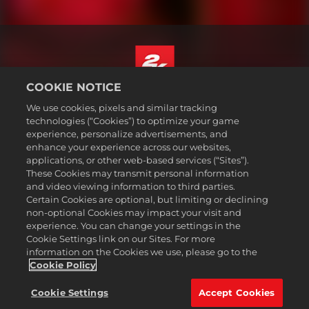
COOKIE NOTICE
Italiano
We use cookies, pixels and similar tracking
Informazioni legali
technologies (“Cookies”) to optimize your game
experience, personalize advertisements, and
Politiche sulla privacy
enhance your experience across our websites,
Politiche sui cookie
applications, or other web-based services (“Sites”).
These Cookies may transmit personal information
Assistenza
and video viewing information to third parties.
Non vendere o condividere le mie informazioni personali
Certain Cookies are optional, but limiting or declining
Ricerca ordini e rimborsi
non-optional Cookies may impact your visit and
experience. You can change your settings in the
Partner pubblicitari 2K
Cookie Settings link on our Sites. For more
information on the Cookies we use, please go to the
©2016-2026 Take-Two Interactive Software Inc. 2K, Firaxis Games,
Civilization, and their respective logos are trademarks of Take-Two
Cookie Policy
Interactive Software, Inc. All rights reserved.
Tutte le proprietà e i marchi commerciali qui riportati appartengono ai
Cookie Settings
Accept Cookies
rispettivi possessori.