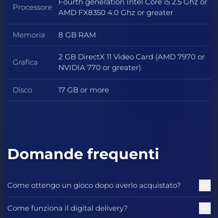
Fourth generation Intel Core i5 2.5 Ghz or
Processore
Processore
AMD FX8350 4.0 Ghz or greater
Memoria
8 GB RAM
Memoria
2 GB DirectX 11 Video Card (AMD 7970 or
Grafica
Grafica
NVIDIA 770 or greater)
Disco
17 GB or more
Disco
Domande frequenti
Come ottengo un gioco dopo averlo acquistato?
Come funziona il digital delivery?