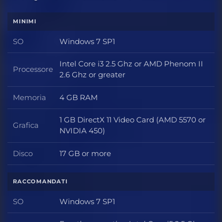
MINIMI
SO
Windows 7 SP1
SO
Intel Core i3 2.5 Ghz or AMD Phenom II
Processore
Processore
2.6 Ghz or greater
Memoria
4 GB RAM
Memoria
1 GB DirectX 11 Video Card (AMD 5570 or
Grafica
Grafica
NVIDIA 450)
Disco
17 GB or more
Disco
RACCOMANDATI
SO
Windows 7 SP1
SO