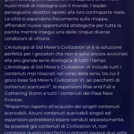
nuovi modi di interagire con il mondo. I leader
perseguono obiettivi ispirati alla loro controparte reale.
Le città si espandono fisicamente sulla mappa,
offrendoti nuove opportunità strategiche per tutta la
partita mentre insegui una delle cinque diverse
condizioni di vittoria.
L'Antologia di Sid Meier's Civilization VI è la soluzione
perfetta per i giocatori che non si sono ancora avvicinati
alla più grande serie strategica di tutti i tempi.
L'Antologia di Sid Meier's Civilization VI include tutti i
contenuti mai rilasciati nel corso della serie, tra cui il
gioco base Sid Meier's Civilization VI, sei pacchetti di
contenuti scaricabili*, le espansioni Rise and Fall e
Gathering Storm e tutti i contenuti del Pass New
Frontier.
*Risparmio rispetto all'acquisto dei singoli contenuti
scaricabili. Alcuni contenuti scaricabili singoli ed
espansioni potrebbero essere venduti separatamente.
Se possiedi già contenuti di Civilization VI, non
comprare questo pacchetto o potresti pagare due volte