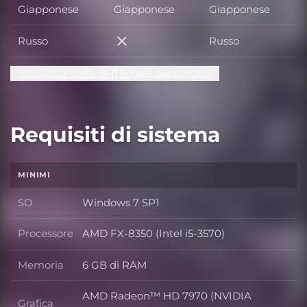
Giapponese
Giapponese
Giapponese
Russo
Russo
Russo
Visualizza tutte le 11 lingue supportate
Requisiti di sistema
MINIMI
SO
Windows 7 SP1
SO
Processore
AMD FX-8350 (Intel i5-3570)
Processore
Memoria
6 GB di RAM
Memoria
AMD Radeon™ HD 7970 (NVIDIA
Grafica