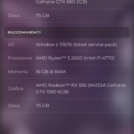
Grafica
GeForce GTX 680 2GB)
Disco
75 GB
Disco
RACCOMANDATI
SO
Window s 7/8/10 (latest service pack)
SO
Processore
AMD Ryzen™ 5 2600 (Intel i7-4770)
Processore
Memoria
16 GB di RAM
Memoria
AMD Radeon™ RX 590 (NVIDIA GeForce
Grafica
Grafica
GTX 1060 6GB)
Disco
75 GB
Disco