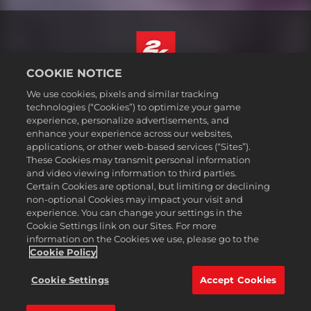
COOKIE NOTICE
Italiano
We use cookies, pixels and similar tracking
Informazioni legali
technologies (“Cookies”) to optimize your game
experience, personalize advertisements, and
Politiche sulla privacy
enhance your experience across our websites,
Politiche sui cookie
applications, or other web-based services (“Sites”).
These Cookies may transmit personal information
Assistenza
and video viewing information to third parties.
Non vendere o condividere le mie informazioni personali
Certain Cookies are optional, but limiting or declining
Ricerca ordini e rimborsi
non-optional Cookies may impact your visit and
experience. You can change your settings in the
Partner pubblicitari 2K
Cookie Settings link on our Sites. For more
information on the Cookies we use, please go to the
©2016-2026 Take-Two Interactive Software Inc. 2K, Firaxis Games,
Civilization, and their respective logos are trademarks of Take-Two
Cookie Policy
Interactive Software, Inc. All rights reserved.
Tutte le proprietà e i marchi commerciali qui riportati appartengono ai
Cookie Settings
Accept Cookies
rispettivi possessori.