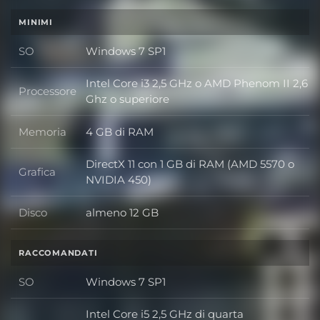
MINIMI
SO
Windows 7 SP1
SO
Intel Core i3 2,5 GHz o AMD Phenom II 2,6
Processore
Processore
Ghz o superiore
Memoria
4 GB di RAM
Memoria
DirectX 11 con 1 GB di RAM (AMD 5570 o
Grafica
Grafica
NVIDIA 450)
Disco
almeno 12 GB
Disco
RACCOMANDATI
SO
Windows 7 SP1
SO
Intel Core i5 2,5 GHz di quarta