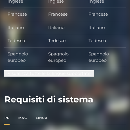
Inglese
Inglese
Inglese
Francese
Francese
Francese
Italiano
Italiano
Italiano
Tedesco
Tedesco
Tedesco
Spagnolo
Spagnolo
Spagnolo
europeo
europeo
europeo
Visualizza tutte le 12 lingue supportate
Requisiti di sistema
PC
MAC
LINUX