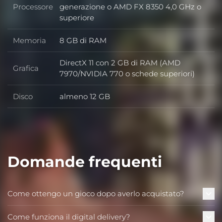
Processore
generazione o AMD FX 8350 4,0 GHz o
Processore
superiore
Memoria
8 GB di RAM
Memoria
DirectX 11 con 2 GB di RAM (AMD
Grafica
Grafica
7970/NVIDIA 770 o schede superiori)
Disco
almeno 12 GB
Disco
Domande frequenti
Come ottengo un gioco dopo averlo acquistato?
Come funziona il digital delivery?