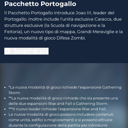
Pacchetto Portogallo
Il Pacchetto Portogallo introduce Joao III, leader del
Portogallo. Inoltre include l'unità esclusiva Caracca, due
strutture esclusive (la Scuola di navigazione e la
Feitoria), un nuovo tipo di mappa, Grandi Meraviglie e la
nuova modalità di gioco Difesa Zombi.
Scopri di più
*La nuova modalità di gioco richiede l'espansione Gathering
Storm.
**La nuova modalità di gioco richiede che sia presente una
delle due espansioni Rise and Fall o Gathering Storm.
***Il nuovo leader richiede l'espansione Rise and Fall.
Le nuove modalità di gioco possono includere contenuti
come unità, edifici o miglioramenti e si possono attivare
durante la configurazione della partita per introdurre