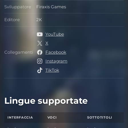
Sviluppatore
Firaxis Games
Sviluppatore
Editore
2K
Editore
YouTube
X
Collegamenti
Facebook
Collegamenti
Instagram
TikTok
Lingue supportate
INTERFACCIA
VOCI
SOTTOTITOLI