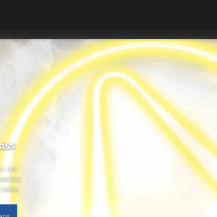
ass
vi del
dalità,
 della
are