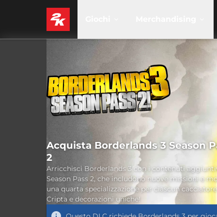
Giochi
Merchandising
Acquista Borderlands 3 Season P
2
Arricchisci Borderlands 3 con i contenuti aggiunti
Season Pass 2, che includono nuove missioni e mo
una quarta specializzazione per ciascun cacciatore
Cripta e decorazioni uniche!
Questo DLC richiede
Borderlands 3
per gioc