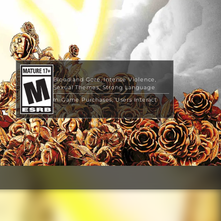
Blood and Gore
Intense Violence
Sexual Themes
Strong Language
In-Game Purchases
Users Interact