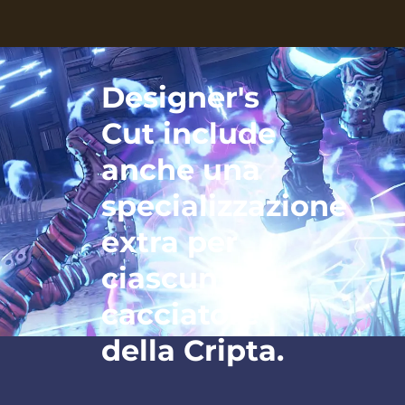
Designer's
Cut include
anche una
specializzazione
extra per
ciascun
cacciatore
della Cripta.