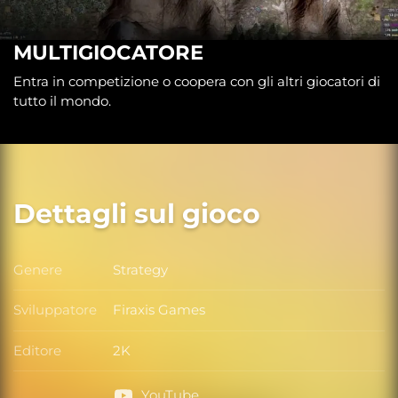
MULTIGIOCATORE
Entra in competizione o coopera con gli altri giocatori di
tutto il mondo.
Dettagli sul gioco
Genere
Strategy
Genere
Sviluppatore
Firaxis Games
Sviluppatore
Editore
2K
Editore
YouTube