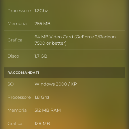
SO
Processore
1.2Ghz
Processore
Memoria
256 MB
Memoria
64 MB Video Card (GeForce 2/Radeon
Grafica
Grafica
7500 or better)
Disco
1.7 GB
Disco
RACCOMANDATI
SO
Windows 2000 / XP
SO
Processore
1.8 Ghz
Processore
Memoria
512 MB RAM
Memoria
Grafica
128 MB
Grafica