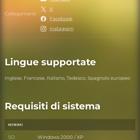
X
Collegamenti
Collegamenti
Facebook
Instagram
Lingue supportate
Inglese, Francese, Italiano, Tedesco, Spagnolo europeo
Requisiti di sistema
MINIMI
SO
Windows 2000 / XP