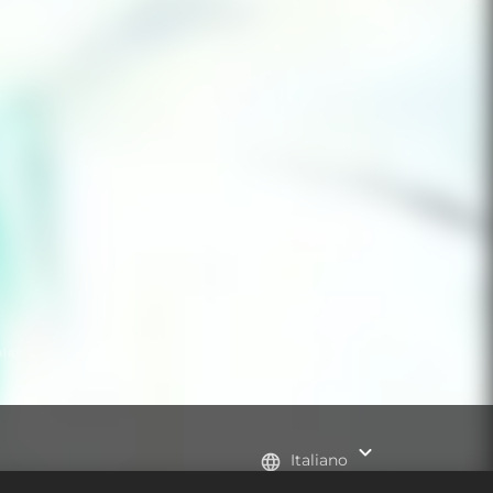
la/
Italiano
 pubblicitari 2K