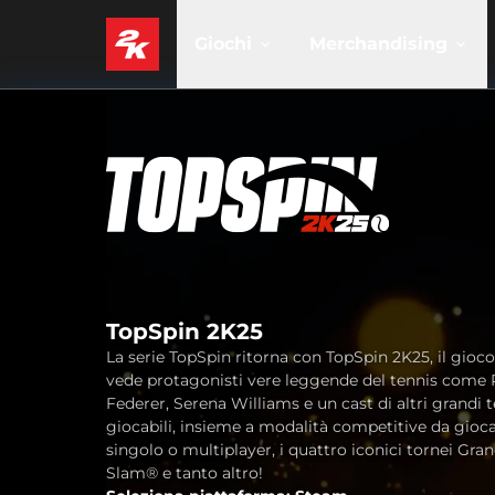
Giochi
Merchandising
TopSpin 2K25
La serie TopSpin ritorna con TopSpin 2K25, il gioc
vede protagonisti vere leggende del tennis come
Federer, Serena Williams e un cast di altri grandi t
giocabili, insieme a modalità competitive da gioc
singolo o multiplayer, i quattro iconici tornei Gra
Slam® e tanto altro!