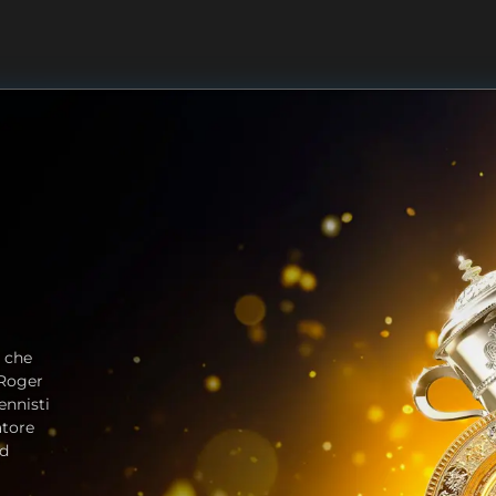
o che
 Roger
ennisti
atore
nd