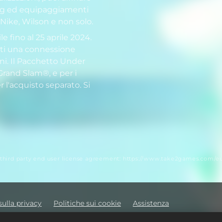
tting ed equipaggiamenti
Nike, Wilson e non solo.
e fino al 25 aprile 2024.
sti una connessione
ni. Il Pacchetto Under
Grand Slam®, e per i
 l'acquisto separato. Si
 third party end user license agreement: https://www.take2games.com/eu
sulla privacy
Politiche sui cookie
Assistenza
e informazioni personali
Ricerca ordini e rimborsi
Partner