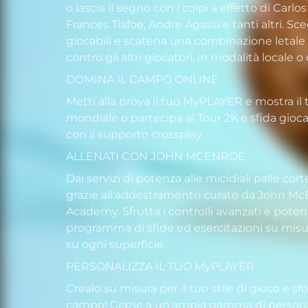
o lascia il segno con i colpi a effetto di Carlo
Frances Tiafoe, Andre Agassi e tanti altri. Sceg
giocabili e scatena una combinazione letale 
contro gli altri giocatori, in modalità locale o 
DOMINA IL CAMPO ONLINE
Metti alla prova il tuo MyPLAYER e mostra il 
mondiale o partecipa al Tour 2K e sfida gioca
con il supporto crossplay.
ALLENATI CON JOHN MCENROE
Dai servizi di potenza alle micidiali palle co
grazie all'addestramento curato da John Mc
Academy. Sfrutta i controlli avanzati e potenz
programma di sfide ed esercitazioni su misur
su ogni superficie.
PERSONALIZZA IL TUO MyPLAYER
Crealo su misura per il tuo stile di gioco e sfo
campo! Grazie a un'ampia gamma di personali