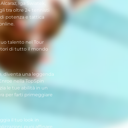
s Alcaraz, Iga Swiatek,
li tra oltre 24 tennisti
di potenza e tattica
online.
tuo talento nel Tour
tori di tutto il mondo
rte, diventa una leggenda
Enroe nella TopSpin
ia le tue abilità in un
a per farti primeggiare
ggia il tuo look in
zzazioni, puoi affinare