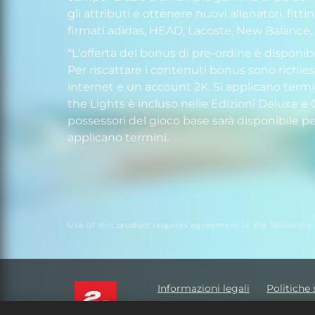
gli attributi e ottenere nuovi allenatori, fi
firmati adidas, HEAD, Lacoste, New Balance, 
*L'offerta del bonus di pre-ordine è disponibil
Per riscattare i contenuti bonus sono richie
internet e un account 2K. Si applicano termi
the Lights è incluso nelle Edizioni Deluxe e 
possessori del gioco base sarà disponibile per
applicano termini.
Use of this product requires agreement to the following
Informazioni legali
Politiche 
Non vendere o condividere le mi