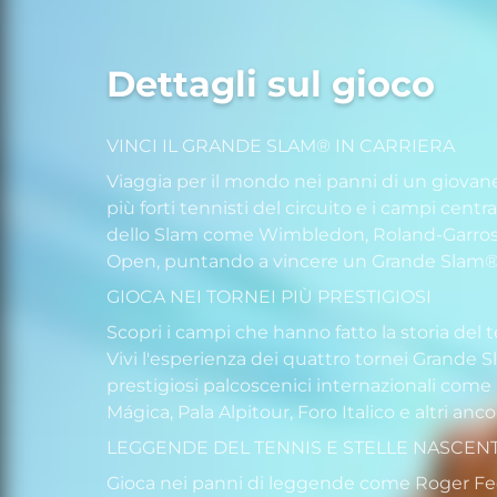
Dettagli sul gioco
VINCI IL GRANDE SLAM® IN CARRIERA
Viaggia per il mondo nei panni di un giovane
più forti tennisti del circuito e i campi centra
dello Slam come Wimbledon, Roland-Garros,
Open, puntando a vincere un Grande Slam®
GIOCA NEI TORNEI PIÙ PRESTIGIOSI
Scopri i campi che hanno fatto la storia del 
Vivi l'esperienza dei quattro tornei Grande 
prestigiosi palcoscenici internazionali come 
Mágica, Pala Alpitour, Foro Italico e altri anco
LEGGENDE DEL TENNIS E STELLE NASCENT
Gioca nei panni di leggende come Roger Fe