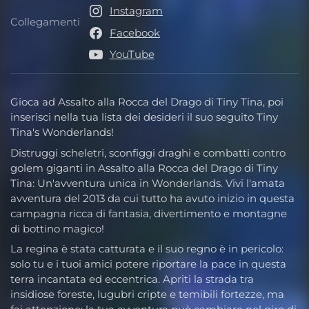
Instagram
Collegamenti
Collegamenti
Facebook
YouTube
Gioca ad Assalto alla Rocca del Drago di Tiny Tina, poi
inserisci nella tua lista dei desideri il suo seguito Tiny
Tina's Wonderlands!
Distruggi scheletri, sconfiggi draghi e combatti contro
golem giganti in Assalto alla Rocca del Drago di Tiny
Tina: Un'avventura unica in Wonderlands. Vivi l'amata
avventura del 2013 da cui tutto ha avuto inizio in questa
campagna ricca di fantasia, divertimento e montagne
di bottino magico!
La regina è stata catturata e il suo regno è in pericolo:
solo tu e i tuoi amici potere riportare la pace in questa
terra incantata ed eccentrica. Apriti la strada tra
insidiose foreste, lugubri cripte e temibili fortezze, ma