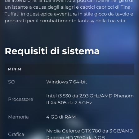
fai attenzione: la tua avventura può cambiare nel giro di
un istante a causa degli allegri e caotici capricci di Tina.
Tuffati in quest'epica avventura in stile gioco da tavolo e
preparati per il combattimento fantasy della tua vita!
Requisiti di sistema
MINIMI
SO
Windows 7 64-bit
SO
Intel i3 530 da 2,93 GHz/AMD Phenom
Processore
Processore
II X4 805 da 2,5 GHz
Memoria
4 GB di RAM
Memoria
Nvidia Geforce GTX 780 da 3 GB/AMD
Grafica
Grafica
Radeon HD 7970 da 3 GB