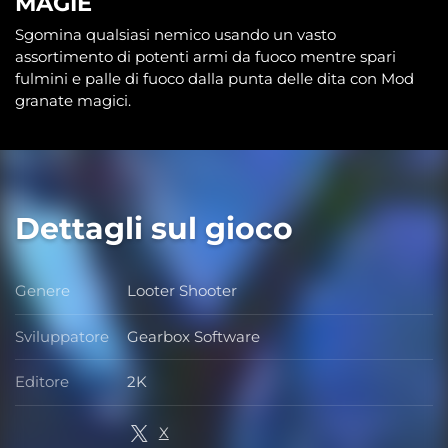
MAGIE
Sgomina qualsiasi nemico usando un vasto
assortimento di potenti armi da fuoco mentre spari
fulmini e palle di fuoco dalla punta delle dita con Mod
granate magici.
Dettagli sul gioco
Genere
Looter Shooter
Genere
Sviluppatore
Gearbox Software
Sviluppatore
Editore
2K
Editore
X