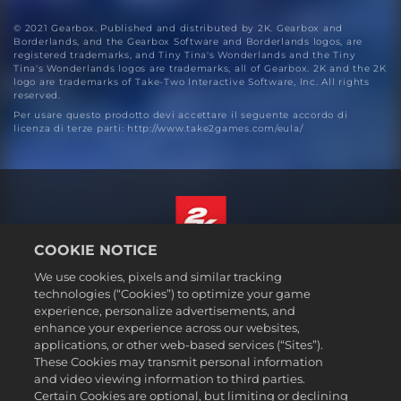
© 2021 Gearbox. Published and distributed by 2K. Gearbox and
Borderlands, and the Gearbox Software and Borderlands logos, are
registered trademarks, and Tiny Tina's Wonderlands and the Tiny
Tina's Wonderlands logos are trademarks, all of Gearbox. 2K and the 2K
logo are trademarks of Take-Two Interactive Software, Inc. All rights
reserved.
Per usare questo prodotto devi accettare il seguente accordo di
licenza di terze parti: http://www.take2games.com/eula/
COOKIE NOTICE
Italiano
We use cookies, pixels and similar tracking
Informazioni legali
technologies (“Cookies”) to optimize your game
experience, personalize advertisements, and
Politiche sulla privacy
enhance your experience across our websites,
Politiche sui cookie
applications, or other web-based services (“Sites”).
These Cookies may transmit personal information
Assistenza
and video viewing information to third parties.
Non vendere o condividere le mie informazioni personali
Certain Cookies are optional, but limiting or declining