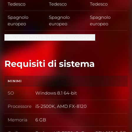
Tedesco
Tedesco
Tedesco
Spagnolo
Spagnolo
Spagnolo
europeo
europeo
europeo
Visualizza tutte le 13 lingue supportate
Requisiti di sistema
MINIMI
SO
Windows 8.1 64-bit
SO
Processore
i5-2500K, AMD FX-8120
Processore
Memoria
6 GB
Memoria