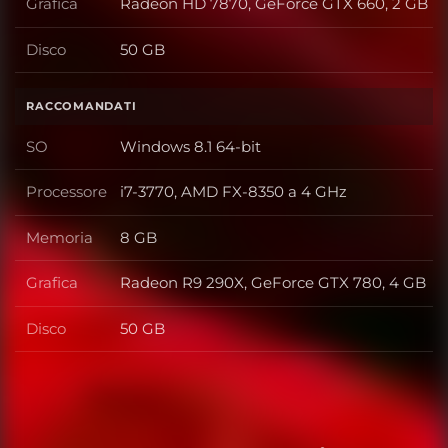
Grafica
Radeon HD 7870, GeForce GTX 660, 2 GB
Grafica
Disco
50 GB
Disco
RACCOMANDATI
SO
Windows 8.1 64-bit
SO
Processore
i7-3770, AMD FX-8350 a 4 GHz
Processore
Memoria
8 GB
Memoria
Grafica
Radeon R9 290X, GeForce GTX 780, 4 GB
Grafica
Disco
50 GB
Disco