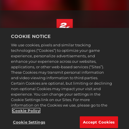
COOKIE NOTICE
Italiano
We use cookies, pixels and similar tracking
Informazioni legali
technologies (“Cookies”) to optimize your game
experience, personalize advertisements, and
Politiche sulla privacy
enhance your experience across our websites,
Politiche sui cookie
applications, or other web-based services (“Sites”).
These Cookies may transmit personal information
Assistenza
and video viewing information to third parties.
Non vendere o condividere le mie informazioni personali
Certain Cookies are optional, but limiting or declining
Ricerca ordini e rimborsi
non-optional Cookies may impact your visit and
experience. You can change your settings in the
Partner pubblicitari 2K
Cookie Settings link on our Sites. For more
information on the Cookies we use, please go to the
©2016-2026 Take-Two Interactive Software Inc. 2K, Firaxis Games,
Civilization, and their respective logos are trademarks of Take-Two
Cookie Policy
Interactive Software, Inc. All rights reserved.
Tutte le proprietà e i marchi commerciali qui riportati appartengono ai
Cookie Settings
Accept Cookies
rispettivi possessori.