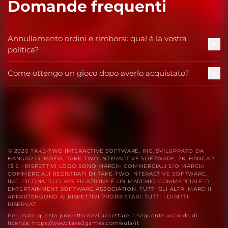
Domande frequenti
Annullamento ordini e rimborsi: qual è la vostra
politica?
Come ottengo un gioco dopo averlo acquistato?
© 2020 TAKE-TWO INTERACTIVE SOFTWARE, INC. SVILUPPATO DA
HANGAR 13. MAFIA, TAKE-TWO INTERACTIVE SOFTWARE, 2K, HANGAR
13 E I RISPETTIVI LOGO SONO MARCHI COMMERCIALI E/O MARCHI
COMMERCIALI REGISTRATI DI TAKE-TWO INTERACTIVE SOFTWARE,
INC. L'ICONA DI CLASSIFICAZIONE È UN MARCHIO COMMERCIALE DI
ENTERTAINMENT SOFTWARE ASSOCIATION. TUTTI GLI ALTRI MARCHI
APPARTENGONO AI RISPETTIVI PROPRIETARI. TUTTI I DIRITTI
RISERVATI.
Per usare questo prodotto devi accettare il seguente accordo di
licenza: https://www.take2games.com/eula/it