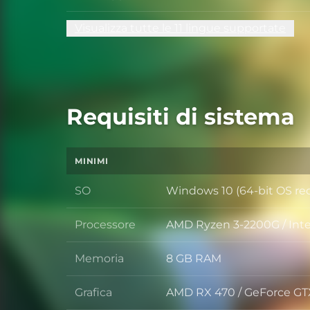
Visualizza tutte le 11 lingue supportate
Requisiti di sistema
MINIMI
SO
Windows 10 (64-bit OS re
SO
Processore
AMD Ryzen 3-2200G / Inte
Processore
Memoria
8 GB RAM
Memoria
Grafica
AMD RX 470 / GeForce GT
Grafica