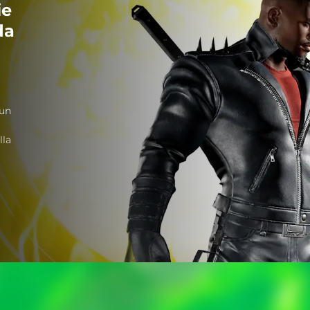
ie
da
n
 un
lla