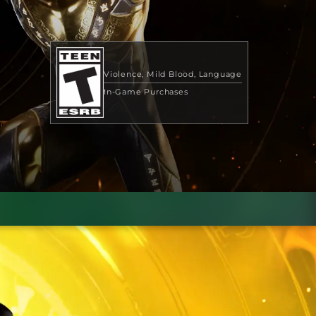
Violence
Mild Blood
Language
In-Game Purchases