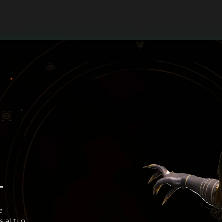
-
a
s al tuo