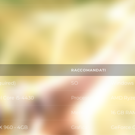
RACCOMANDATI
quired)
SO
Windows 1
SO
l Core i5-4430
Processore
AMD Ryzen
Processor
Memoria
16 GB RA
Memoria
X 960 - 4GB
Grafica
GeForce 
Grafica