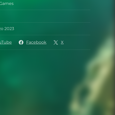
s Games
patore
e
zo 2023
 uscita
uTube
Facebook
X
amenti