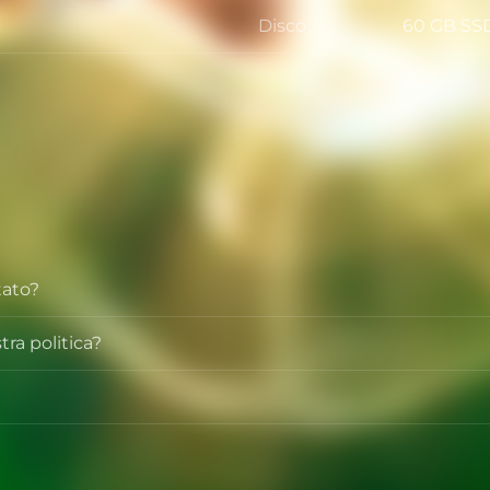
Disco
60 GB SS
Disco
tato?
tra politica?