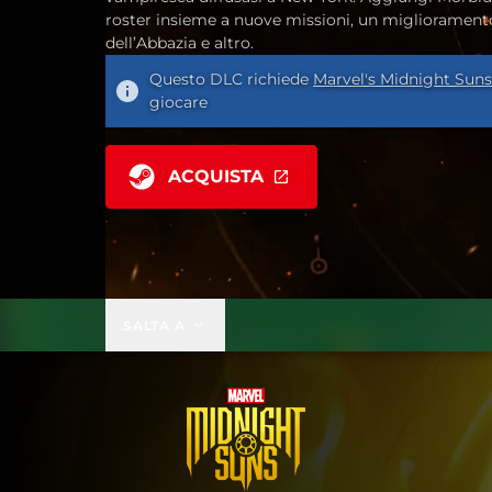
roster insieme a nuove missioni, un migliorament
dell’Abbazia e altro.
Questo DLC richiede
Marvel's Midnight Suns
giocare
ACQUISTA
SALTA A