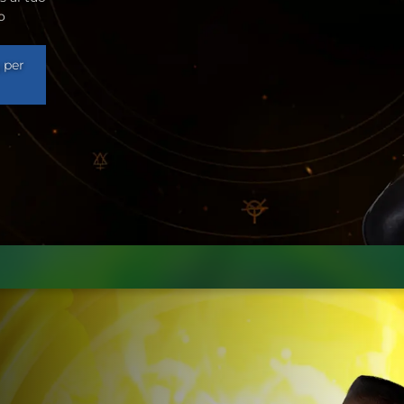
o
per