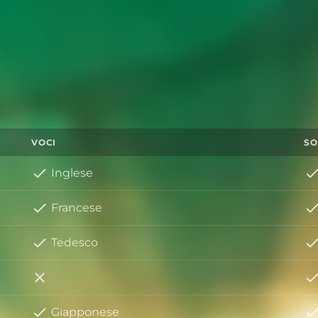
VOCI
SO
Inglese
Francese
Tedesco
Italiano
Giapponese