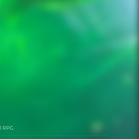
al RPG
e