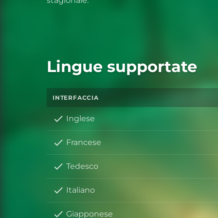
stagionale.
Lingue supportate
INTERFACCIA
Inglese
Francese
Tedesco
Italiano
Giapponese