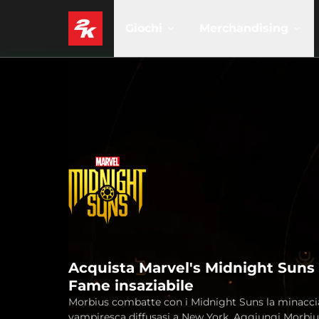
Giochi
Merchandising
Acquista Marvel's Midnight Suns 
Fame insaziabile
Morbius combatte con i Midnight Suns la minacci
vampiresca diffusasi a New York. Aggiungi Morbiu