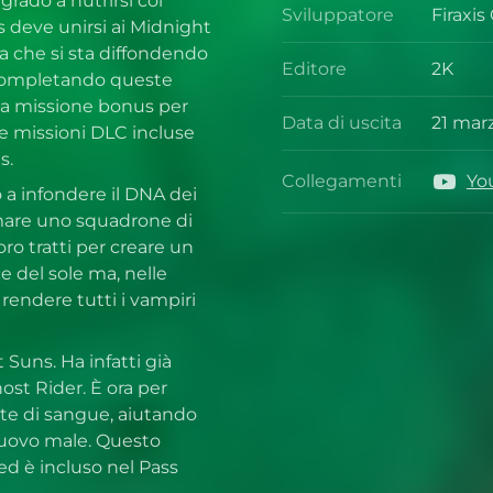
grado a nutrirsi col
Sviluppatore
Firaxi
Svilup
s deve unirsi ai Midnight
 che si sta diffondendo
Editore
2K
 Completando queste
Editor
una missione bonus per
Data di uscita
21 mar
le missioni DLC incluse
Data di
s.
Collegamenti
Yo
Colleg
 a infondere il DNA dei
rmare uno squadrone di
oro tratti per creare un
ce del sole ma, nelle
rendere tutti i vampiri
Suns. Ha infatti già
st Rider. È ora per
ete di sangue, aiutando
uovo male. Questo
d è incluso nel Pass