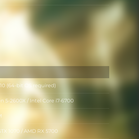
0 (64-bit OS required)
 5-2600X / Intel Core i7-6700
e
M
GTX 1070 / AMD RX 5700