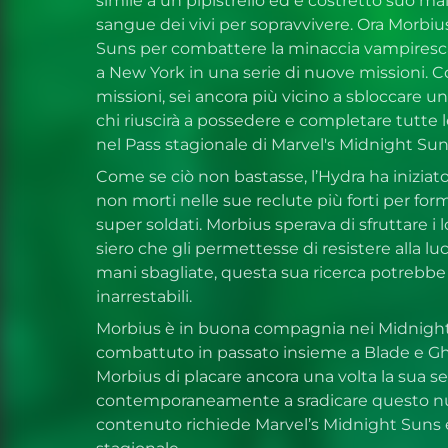
simile a un pipistrello ed è costretto suo mal
sangue dei vivi per sopravvivere. Ora Morbiu
Suns per combattere la minaccia vampiresca
a New York in una serie di nuove missioni.
missioni, sei ancora più vicino a sbloccare 
chi riuscirà a possedere e completare tutte 
nel Pass stagionale di Marvel's Midnight Sun
Come se ciò non bastasse, l’Hydra ha iniziato
non morti nelle sue reclute più forti per fo
super soldati. Morbius sperava di sfruttare i l
siero che gli permettesse di resistere alla lu
mani sbagliate, questa sua ricerca potrebbe 
inarrestabili.
Morbius è in buona compagnia nei Midnight 
combattuto in passato insieme a Blade e Gho
Morbius di placare ancora una volta la sua s
contemporaneamente a sradicare questo n
contenuto richiede Marvel’s Midnight Suns e