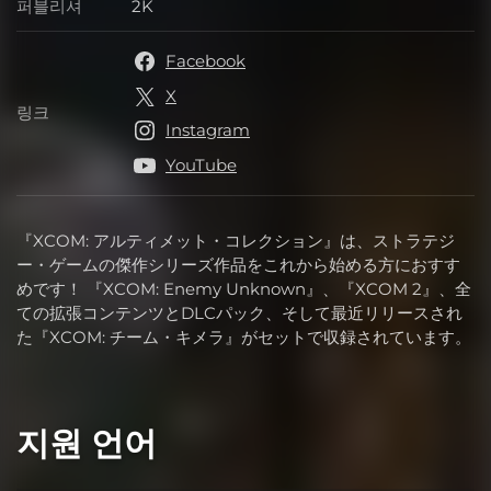
퍼블리셔
2K
퍼블리셔
Facebook
X
링크
링크
Instagram
YouTube
『XCOM: アルティメット・コレクション』は、ストラテジ
ー・ゲームの傑作シリーズ作品をこれから始める方におすす
めです！ 『XCOM: Enemy Unknown』、『XCOM 2』、全
ての拡張コンテンツとDLCパック、そして最近リリースされ
た『XCOM: チーム・キメラ』がセットで収録されています。
지원 언어