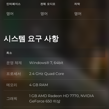
인터페이스
전체 오디오
자막
영어
영어
영어
시스템 요구 사항
최소
운영 체제
Windows® 7, 64bit
운영 체제
프로세서
2.4 GHz Quad Core
프로세서
메모리
4 GB RAM
메모리
1 GB AMD Radeon HD 7770, NVIDIA
그래픽
그래픽
GeForce 650 이상