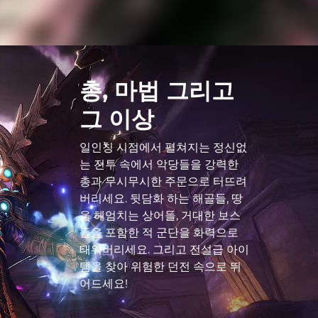
총, 마법 그리고
그 이상
일인칭 시점에서 펼쳐지는 정신없
는 전투 속에서 악당들을 강력한
총과 무시무시한 주문으로 터뜨려
버리세요. 뒷담화 하는 해골들, 땅
을 헤엄치는 상어들, 거대한 보스
들을 포함한 적 군단을 화력으로
태워버리세요. 그리고 전설급 아이
템을 찾아 위험한 던전 속으로 뛰
어드세요!