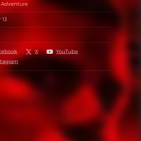
, Adventure
 13
셔
cebook
X
YouTube
stagram