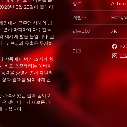
III 데피니티브 에디션을 플
장르
Action
장르
020년 8월 28일에 플레이
개발사
Hangar
개발사
 게임에서 금주령 시대의 범
 우연히 마피아와 마주친 택
퍼블리셔
2K
퍼블리
의 세계에 발을 들입니다. 살
, 그 보상의 유혹은 무시하
Fa
링크
링크
In
터 작품에서 범죄 조직의 황
용사 비토 스칼레타는 아버지
의 능력을 증명하면서 패밀리
 보상과 결과를 맞이하게 됩
한 가족이었던 블랙 몹이 이
컨은 잿더미에서 새로운 가
에 나섭니다.