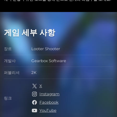
게임 세부 사항
장르
Looter Shooter
장르
개발사
Gearbox Software
개발사
퍼블리셔
2K
퍼블리셔
X
Instagram
링크
링크
Facebook
YouTube