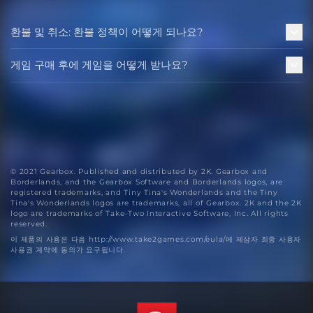
환불 및 취소: 환불 정책이 어떻게 되나요?
게임 구매 후에 게임을 어떻게 받나요?
© 2021 Gearbox. Published and distributed by 2K. Gearbox and
Borderlands, and the Gearbox Software and Borderlands logos, are
registered trademarks, and Tiny Tina's Wonderlands and the Tiny
Tina's Wonderlands logos are trademarks, all of Gearbox. 2K and the 2K
logo are trademarks of Take-Two Interactive Software, Inc. All rights
reserved.
이 제품의 사용은 다음 http://www.take2games.com/eula/에 제삼자 최종 사용자
사용권 계약에 동의가 요구됩니다.